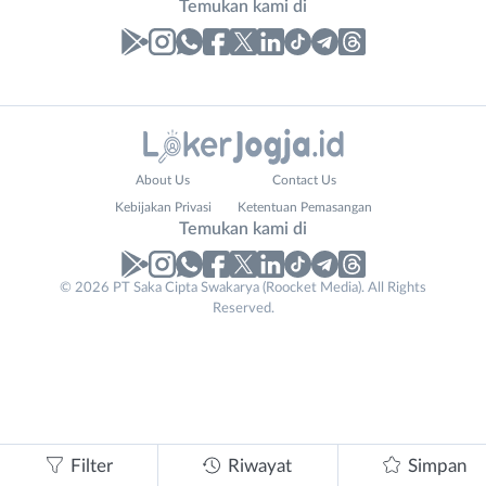
Temukan kami di
Laporan
Lowongan
Administrasi
Bantul
Nama
About Us
Contact Us
Ahli
Bebas
Lengkap
*
Kebijakan Privasi
Ketentuan Pemasangan
Gizi
(Remote
Temukan kami di
Ahli
Work)
Kecantikan
Gunungkidul
© 2026 PT Saka Cipta Swakarya (Roocket Media). All Rights
No. Telp /
Analis
Kota
Reserved.
Email
WhatsApp
*
*
/
Jogja
Peneliti
Kulon
Kirim kode
Animator
Progo
Apoteker
Luar
Phone
Arsitek
DIY
Tidak
Number
*
Asisten
Sleman
bisa
Filter
Riwayat
Simpan
Baker