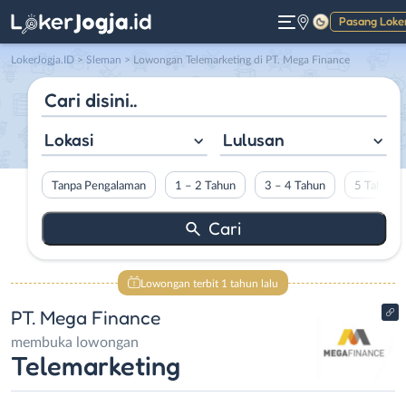
Pasang Loke
Gelap
LokerJogja.ID
>
Sleman
> Lowongan Telemarketing di PT. Mega Finance
Lokasi
Lulusan
Tanpa Pengalaman
1 – 2 Tahun
3 – 4 Tahun
5 Tahun L
Lowongan terbit 1 tahun lalu
PT. Mega Finance
membuka lowongan
Telemarketing