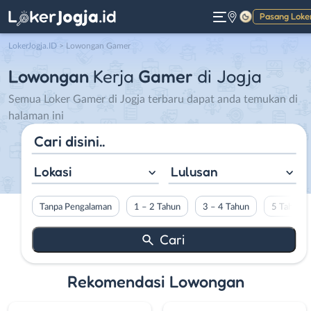
Pasang Loke
Gelap
LokerJogja.ID
>
Lowongan Gamer
Lowongan
Kerja
Gamer
di Jogja
Semua Loker Gamer di Jogja terbaru dapat anda temukan di
halaman ini
Lokasi
Lulusan
Tanpa Pengalaman
1 – 2 Tahun
3 – 4 Tahun
5 Tahun L
Rekomendasi Lowongan