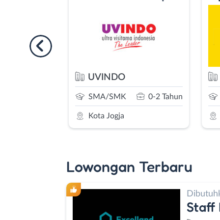
NDO
Explora Digital Printing
/SMK
0-2 Tahun
SMA/SMK
0-2 Tahun
Jogja
Sleman
Lowongan Terbaru
Dibutuh
Staff