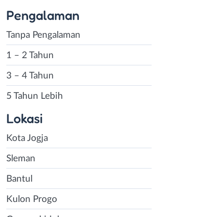
ila kamu tinggal
Pengalaman
g memiliki
Tanpa Pengalaman
engembangkan
mendapatkan
1 – 2 Tahun
halaman
loker
3 – 4 Tahun
ngan ini.
5 Tahun Lebih
rjaan part time
Lokasi
biasa juga
ekerjaan purna
Kota Jogja
 bisa menjalankan
Sleman
ja part time juga
g sudah memiliki
Bantul
erja part time
Kulon Progo
embantumu
assion dan