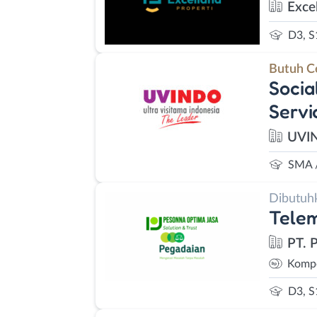
Exce
D3, S
Butuh C
Socia
Servi
UVI
SMA 
Dibutuh
Telem
PT. 
Kompe
D3, S