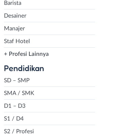
an bisa mencari
Barista
SMA/SMK, Sarjana
Desainer
Bantul,
rt Time,
Manajer
 tampilkan pada
Staf Hotel
n langsung
erikan.
+ Profesi Lainnya
Pendidikan
SD – SMP
g mencari
n banyak loker
SMA / SMK
ngan bekerja full
D1 – D3
yak keuntungan
ngasah
S1 / D4
wongan posisi
S2 / Profesi
dapat mengenal