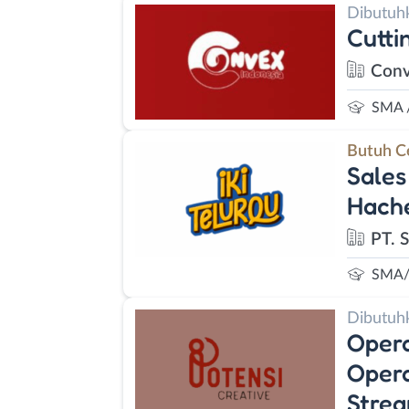
Dibutuh
Cutti
Conv
SMA 
Butuh C
Sales
Hache
PT. 
SMA/
Dibutuh
Opera
Opera
Strea