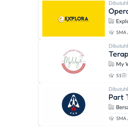
Dibutuh
Opera
Explo
SMA 
Dibutuh
Terap
My W
S1
Dibutuh
Part 
Bers
SMA 