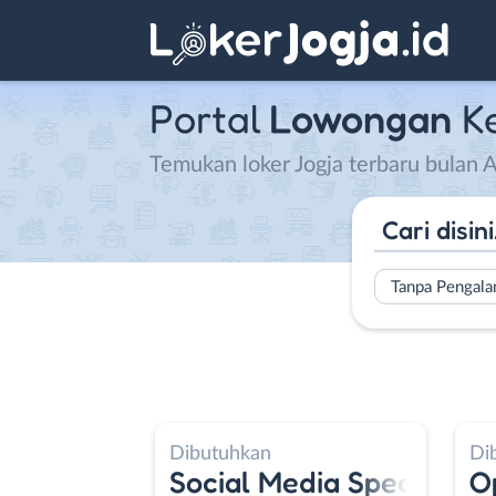
Portal
Lowongan
K
Temukan loker Jogja terbaru bulan
Tanpa Pengal
kan
Dibutuhkan
n Agent
l Media Specialist - Customer Servic
Operator Desain Gr