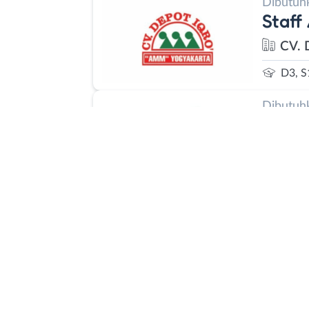
Dibutuh
Staff
CV. 
D3, S
Dibutuh
Casua
Main
Sign
SMA 
Dibutuh
Staff
Écof
SMA 