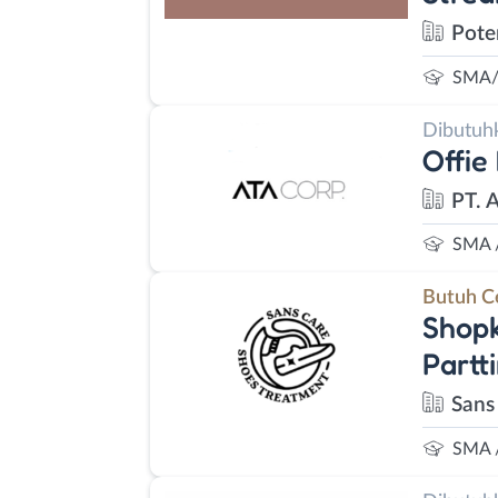
Pote
SMA/
Dibutuh
Offie
PT. 
SMA 
Butuh C
Shopk
Partt
Sans
SMA 