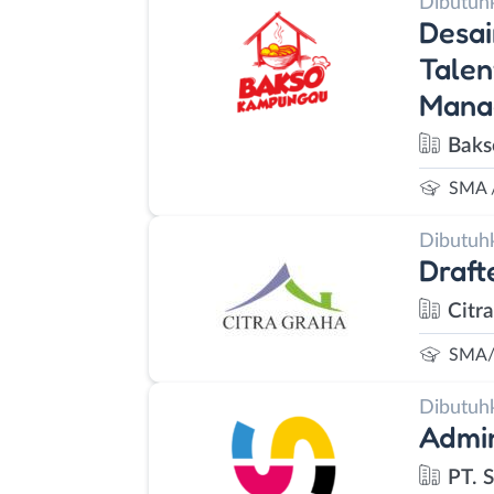
Dibutuh
Desai
Talen
Mana
Bak
SMA 
Dibutuh
Draft
Citr
SMA/
Dibutuh
Admi
PT. 