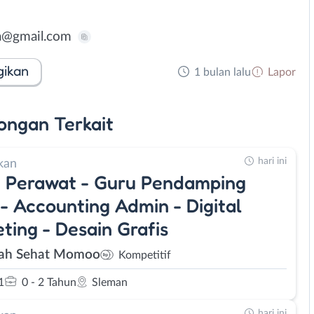
a@gmail.com
gikan
1 bulan lalu
Lapor
ongan
Terkait
hari ini
kan
 Perawat - Guru Pendamping
- Accounting Admin - Digital
ting - Desain Grafis
ah Sehat Momoo
Kompetitif
1
0 - 2 Tahun
Sleman
hari ini