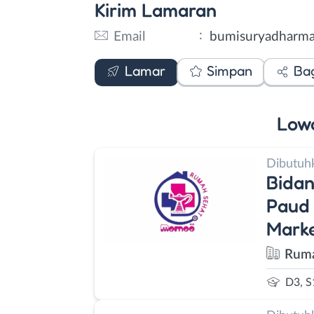
Kirim
Lamaran
:
Email
bumisuryadharm
Email
Lamar
Simpan
Ba
Low
Dibutuh
Bidan
Paud 
Marke
Rum
D3, S