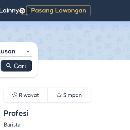
Lainnya
Pasang Lowongan
Gelap
lusan
Riwayat
Simpan
Profesi
Barista