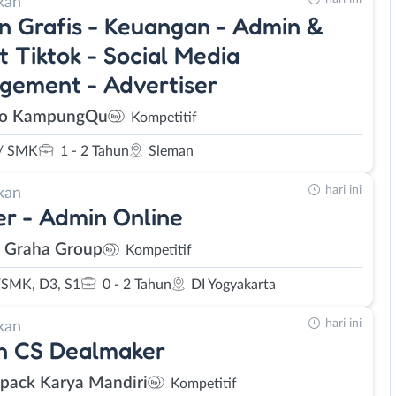
kan
n Grafis - Keuangan - Admin &
t Tiktok - Social Media
gement - Advertiser
so KampungQu
Kompetitif
/ SMK
1 - 2 Tahun
Sleman
hari ini
kan
er - Admin Online
a Graha Group
Kompetitif
SMK, D3, S1
0 - 2 Tahun
DI Yogyakarta
hari ini
kan
n CS Dealmaker
Spack Karya Mandiri
Kompetitif