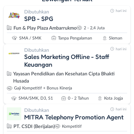
hari ini
Dibutuhkan
SPB - SPG
Fun & Play Plaza Ambarrukmo
2 - 2,4 Juta
SMA / SMK
Tanpa Pengalaman
Sleman
hari ini
Dibutuhkan
Sales Marketing Offline - Staff
Keuangan
Yayasan Pendidikan dan Kesehatan Cipta Bhakti
Husada
Gaji Kompetitif + Bonus Kinerja
SMA/SMK, D3, S1
0 - 2 Tahun
Kota Jogja
hari ini
Dibutuhkan
MITRA Telephony Promotion Agent
PT. CSDI (Berijalan)
Kompetitif