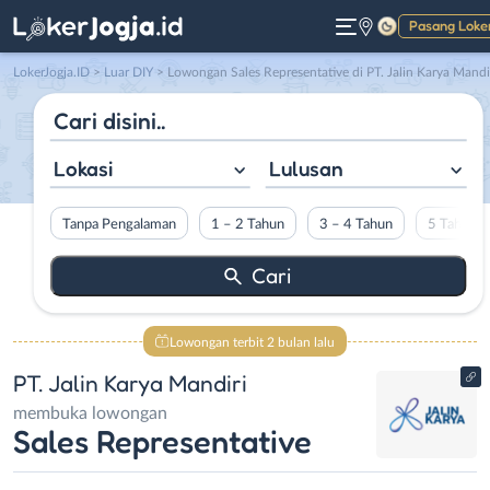
Pasang Loke
Gelap
LokerJogja.ID
>
Luar DIY
> Lowongan Sales Representative di PT. Jalin Karya Mandi
Lokasi
Lulusan
Tanpa Pengalaman
1 – 2 Tahun
3 – 4 Tahun
5 Tahun L
Lowongan terbit 2 bulan lalu
PT. Jalin Karya Mandiri
membuka lowongan
Sales Representative