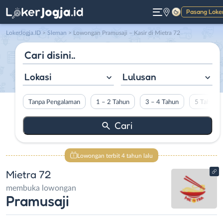
Pasang Loke
Gelap
LokerJogja.ID
>
Sleman
> Lowongan Pramusaji – Kasir di Mietra 72
Lokasi
Lulusan
Tanpa Pengalaman
1 – 2 Tahun
3 – 4 Tahun
5 Tahun L
Lowongan terbit 4 tahun lalu
Mietra 72
membuka lowongan
Pramusaji