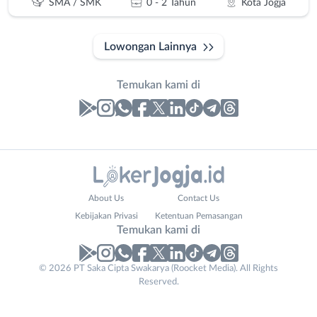
SMA / SMK
0 - 2 Tahun
Kota Jogja
Lowongan Lainnya
Temukan kami di
Laporan
Lowongan
Administrasi
Bantul
Nama
About Us
Contact Us
Ahli
Bebas
Lengkap
*
Kebijakan Privasi
Ketentuan Pemasangan
Gizi
(Remote
Temukan kami di
Ahli
Work)
Kecantikan
Gunungkidul
© 2026 PT Saka Cipta Swakarya (Roocket Media). All Rights
No. Telp /
Analis
Kota
Reserved.
Email
WhatsApp
*
*
/
Jogja
Peneliti
Kulon