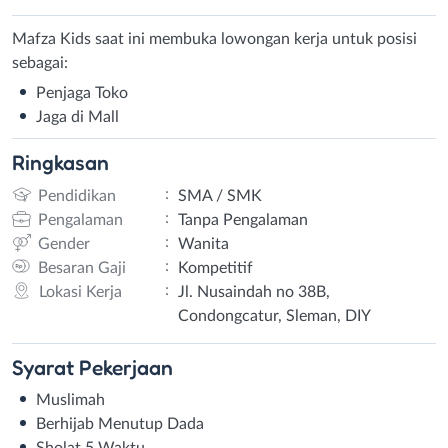
Mafza Kids saat ini membuka lowongan kerja untuk posisi
sebagai:
Penjaga Toko
Jaga di Mall
Ringkasan
:
Pendidikan
SMA / SMK
:
Pengalaman
Tanpa Pengalaman
:
Gender
Wanita
:
Besaran Gaji
Kompetitif
:
Lokasi Kerja
Jl. Nusaindah no 38B,
Condongcatur, Sleman, DIY
Syarat
Pekerjaan
Muslimah
Berhijab Menutup Dada
Sholat 5 Waktu