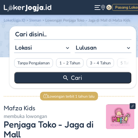
Pasang Loke
Gelap
LokerJogja.ID
>
Sleman
> Lowongan Penjaga Toko – Jaga di Mall di Mafza Kids
Lokasi
Lulusan
Tanpa Pengalaman
1 – 2 Tahun
3 – 4 Tahun
5 Tahun L
Lowongan terbit 1 tahun lalu
Mafza Kids
membuka lowongan
Penjaga Toko - Jaga di
Mall