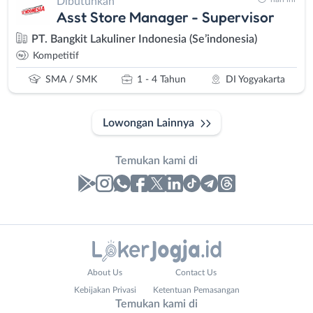
Dibutuhkan
Asst Store Manager - Supervisor
PT. Bangkit Lakuliner Indonesia (Se’indonesia)
Kompetitif
SMA / SMK
1 - 4 Tahun
DI Yogyakarta
Lowongan Lainnya
Temukan kami di
Laporan
Lowongan
Administrasi
Bantul
Nama
About Us
Contact Us
Ahli
Bebas
Lengkap
*
Kebijakan Privasi
Ketentuan Pemasangan
Gizi
(Remote
Temukan kami di