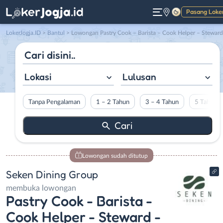
Pasang Loke
Gelap
LokerJogja.ID
>
Bantul
> Lowongan Pastry Cook – Barista – Cook Helper – Steward – Finance – Staff Legal – Helper Mekanik Mobil di Seken Dining Gro
Lokasi
Lulusan
Tanpa Pengalaman
1 – 2 Tahun
3 – 4 Tahun
5 Tahun L
Lowongan sudah ditutup
Seken Dining Group
membuka lowongan
Pastry Cook - Barista -
Cook Helper - Steward -