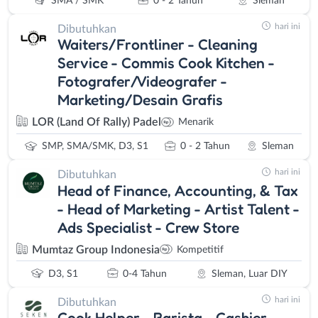
SMA / SMK
0 - 2 Tahun
Sleman
hari ini
Dibutuhkan
Waiters/Frontliner - Cleaning
Service - Commis Cook Kitchen -
Fotografer/Videografer -
Marketing/Desain Grafis
LOR (Land Of Rally) Padel
Menarik
SMP, SMA/SMK, D3, S1
0 - 2 Tahun
Sleman
hari ini
Dibutuhkan
Head of Finance, Accounting, & Tax
- Head of Marketing - Artist Talent -
Ads Specialist - Crew Store
Mumtaz Group Indonesia
Kompetitif
D3, S1
0-4 Tahun
Sleman, Luar DIY
hari ini
Dibutuhkan
Cook Helper - Barista - Cashier -