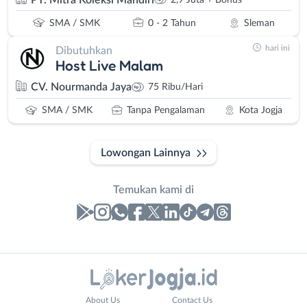
SMA / SMK
0 - 2 Tahun
Sleman
hari ini
Dibutuhkan
Host Live Malam
CV. Nourmanda Jaya
75 Ribu/Hari
SMA / SMK
Tanpa Pengalaman
Kota Jogja
Lowongan Lainnya
Temukan kami di
Laporan
Lowongan
Administrasi
Bantul
Nama
About Us
Contact Us