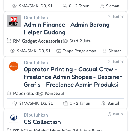
SMA/SMK, D3, S1
0 - 2 Tahun
Sleman
hari ini
Dibutuhkan
Admin Finance - Admin Barang -
Helper Gudang
RM Gadget Accessories
Start 2 Juta
SMA/SMK, D3, S1
Tanpa Pengalaman
Sleman
hari ini
Dibutuhkan
Operator Printing - Casual Crew -
Freelance Admin Shopee - Desainer
Grafis - Freelance Admin Produksi
Paperkita.id
Kompetitif
SMA/SMK, D3, S1
0 - 2 Tahun
Bantul
hari ini
Dibutuhkan
CS Collection
PT. Mitra Koleksi Mandiri
2,9 Juta + Bonus