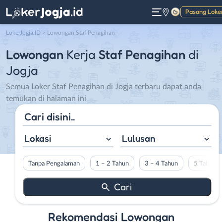
Pasang Loke
Gelap
LokerJogja.ID
>
Lowongan Staf Penagihan
Lowongan
Kerja
Staf Penagihan
di
Jogja
Semua Loker Staf Penagihan di Jogja terbaru dapat anda
temukan di halaman ini
Lokasi
Lulusan
Tanpa Pengalaman
1 – 2 Tahun
3 – 4 Tahun
5 Tahun L
Rekomendasi Lowongan