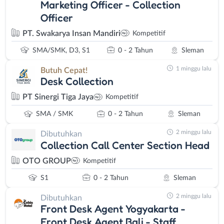
Marketing Officer - Collection
Officer
PT. Swakarya Insan Mandiri
Kompetitif
SMA/SMK, D3, S1
0 - 2 Tahun
Sleman
1 minggu lalu
Butuh Cepat!
Desk Collection
PT Sinergi Tiga Jaya
Kompetitif
SMA / SMK
0 - 2 Tahun
Sleman
2 minggu lalu
Dibutuhkan
Collection Call Center Section Head
OTO GROUP
Kompetitif
S1
0 - 2 Tahun
Sleman
2 minggu lalu
Dibutuhkan
Front Desk Agent Yogyakarta -
Front Desk Agent Bali - Staff