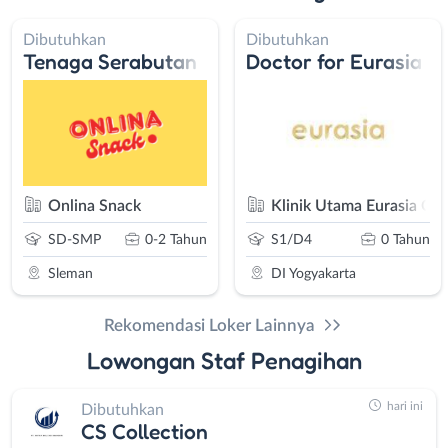
Dibutuhkan
Dibutuhkan
Tenaga Serabutan
Doctor for Eurasia C
Onlina Snack
Klinik Utama Eurasia Clin
SMA/SMK
0-2 Tahun
S2/Profesi
0 Tahun
Sleman
DI Yogyakarta
Rekomendasi Loker Lainnya
Lowongan Staf Penagihan
hari ini
Dibutuhkan
CS Collection