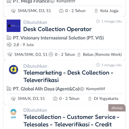
PT. Mega Finance
Kompetitif
SMA/SMK, D3, S1
0 - 2 Tahun
Kota Jogja
1 minggu lalu
Dibutuhkan
Desk Collection Operator
PT. Visionary Internasional Solution (PT. VIS)
2,8 - 9 Juta
SMA/SMK, D3, S1
0 - 2 Tahun
Bebas (Remote Work)
1 minggu lalu
Dibutuhkan
Telemarketing - Desk Collection -
Televerifikasi
PT. Global Alih Daya (Agent&Co)
Kompetitif
SMA/K, D3, S1
0 - 2 Tahun
DI Yogyakarta
ditutup
Dibutuhkan
Telecollection - Customer Service -
Telesales - Televerifikasi - Credit