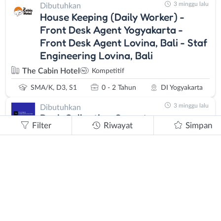
3 minggu lalu
Dibutuhkan
House Keeping (Daily Worker) -
Front Desk Agent Yogyakarta -
Front Desk Agent Lovina, Bali - Staf
Engineering Lovina, Bali
The Cabin Hotel
Kompetitif
SMA/K, D3, S1
0 - 2 Tahun
DI Yogyakarta
3 minggu lalu
Dibutuhkan
Desk Collection Operator
Filter
Riwayat
Simpan
PT. Visionary Internasional Solution (PT. VIS)
2,8 - 9 Juta
SMA/SMK, D3, S1
0 - 2 Tahun
Bebas (Remote Work)
3 minggu lalu
Dibutuhkan
Desk Collection
PT. Colmitra Persada Indonesia
Fee + Reward