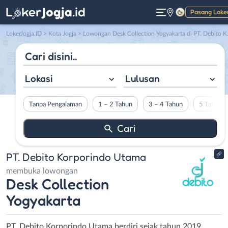
Pasang Loke
Gelap
LokerJogja.ID
>
Kota Jogja
> Lowongan Desk Collection Yogyakarta di PT. Debito Korporindo Utama
Lokasi
Lulusan
Tanpa Pengalaman
1 – 2 Tahun
3 – 4 Tahun
5 Tahun L
PT. Debito Korporindo Utama
membuka lowongan
Desk Collection
Yogyakarta
PT. Debito Korporindo Utama berdiri sejak tahun 2019.