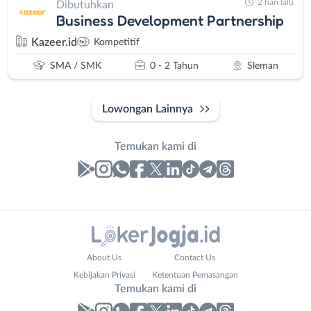
2 hari lalu
Dibutuhkan
Business Development Partnership
Kazeer.id
Kompetitif
SMA / SMK
0 - 2 Tahun
Sleman
Lowongan Lainnya
Temukan kami di
Laporan
Lowongan
Administrasi
Bantul
Your
Nama
About Us
Contact Us
Ahli
Bebas
Website
Lengkap
*
*
Kebijakan Privasi
Ketentuan Pemasangan
Gizi
(Remote
Temukan kami di
Ahli
Work)