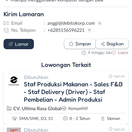
Kirim
Lamaran
:
Email
anggi@debitokorp.com
:
No. Telepon
+6285156596221
Email
WhatsApp
Simpan
Bagikan
Lamar
4 minggu lalu
Lapor
Lowongan
Terkait
hari ini
Dibutuhkan
Staf Produksi Makanan - Sales F&B
- Staf Delivery (Driver) - Staf
Pembelian - Admin Produksi
CV. Ultima Rasa Global
Kompetitif
SMA/SMK, D3, S1
0 - 2 Tahun
Sleman
hari ini
Dibutuhkan