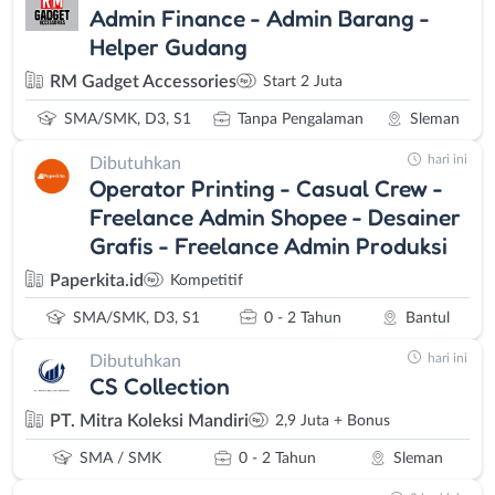
Admin Finance - Admin Barang -
Helper Gudang
RM Gadget Accessories
Start 2 Juta
SMA/SMK, D3, S1
Tanpa Pengalaman
Sleman
hari ini
Dibutuhkan
Operator Printing - Casual Crew -
Freelance Admin Shopee - Desainer
Grafis - Freelance Admin Produksi
Paperkita.id
Kompetitif
SMA/SMK, D3, S1
0 - 2 Tahun
Bantul
hari ini
Dibutuhkan
CS Collection
PT. Mitra Koleksi Mandiri
2,9 Juta + Bonus
SMA / SMK
0 - 2 Tahun
Sleman