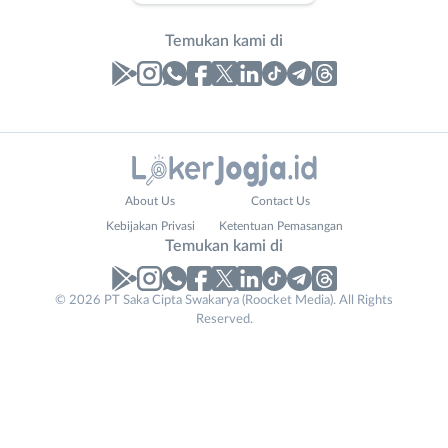
Temukan kami di
Laporan
Lowongan
Administrasi
Bantul
Contact
Nama
About Us
Contact Us
Ahli
Bebas
Email
Lengkap
*
*
Kebijakan Privasi
Ketentuan Pemasangan
Gizi
(Remote
Temukan kami di
Ahli
Work)
Kecantikan
Gunungkidul
© 2026 PT Saka Cipta Swakarya (Roocket Media). All Rights
No. Telp /
Analis
Kota
Reserved.
Email
WhatsApp
*
*
/
Jogja
Peneliti
Kulon
Kirim kode
Animator
Progo
Apoteker
Luar
Arsitek
DIY
Tidak