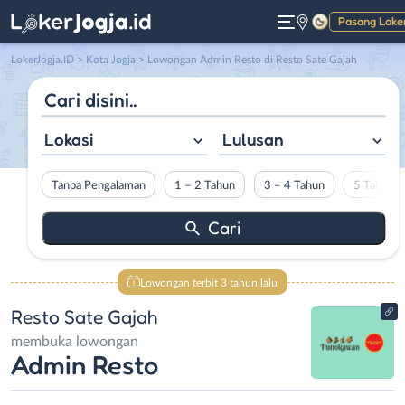
Pasang Loke
Gelap
LokerJogja.ID
>
Kota Jogja
> Lowongan Admin Resto di Resto Sate Gajah
Lokasi
Lulusan
Tanpa Pengalaman
1 – 2 Tahun
3 – 4 Tahun
5 Tahun L
Lowongan terbit 3 tahun lalu
Resto Sate Gajah
membuka lowongan
Admin Resto