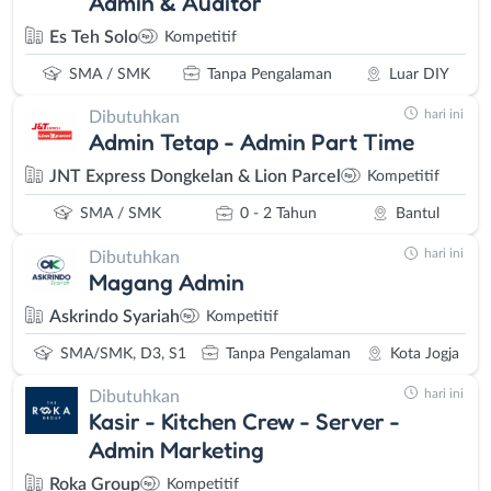
Admin & Auditor
Es Teh Solo
Kompetitif
SMA / SMK
Tanpa Pengalaman
Luar DIY
hari ini
Dibutuhkan
Admin Tetap - Admin Part Time
JNT Express Dongkelan & Lion Parcel
Kompetitif
SMA / SMK
0 - 2 Tahun
Bantul
hari ini
Dibutuhkan
Magang Admin
Askrindo Syariah
Kompetitif
SMA/SMK, D3, S1
Tanpa Pengalaman
Kota Jogja
hari ini
Dibutuhkan
Kasir - Kitchen Crew - Server -
Admin Marketing
Roka Group
Kompetitif