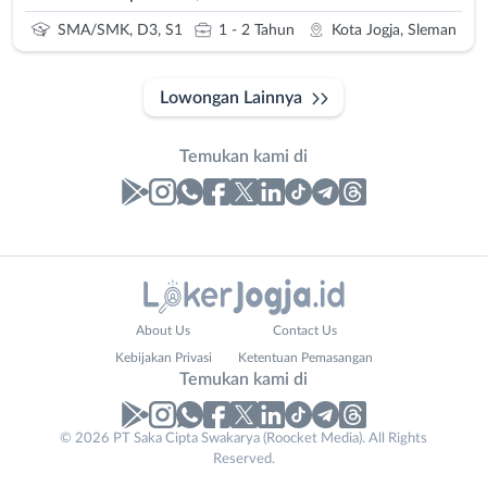
SMA/SMK, D3, S1
1 - 2 Tahun
Kota Jogja, Sleman
Lowongan Lainnya
Temukan kami di
Laporan
Lowongan
Administrasi
Bantul
Nama
About Us
Contact Us
Ahli
Bebas
Lengkap
*
Kebijakan Privasi
Ketentuan Pemasangan
Gizi
(Remote
Temukan kami di
Ahli
Work)
Kecantikan
Gunungkidul
© 2026 PT Saka Cipta Swakarya (Roocket Media). All Rights
Contact
No. Telp /
Analis
Kota
Reserved.
Email
Email
WhatsApp
*
*
*
/
Jogja