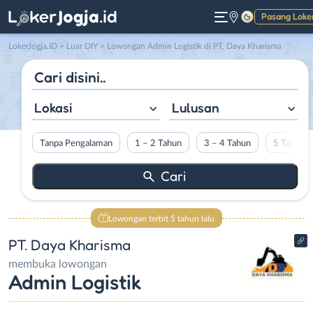
Pasang Loke
Gelap
LokerJogja.ID
>
Luar DIY
> Lowongan Admin Logistik di PT. Daya Kharisma
Lokasi
Lulusan
Tanpa Pengalaman
1 – 2 Tahun
3 – 4 Tahun
5 Tahun L
Lowongan terbit 5 tahun lalu
PT. Daya Kharisma
membuka lowongan
Admin Logistik