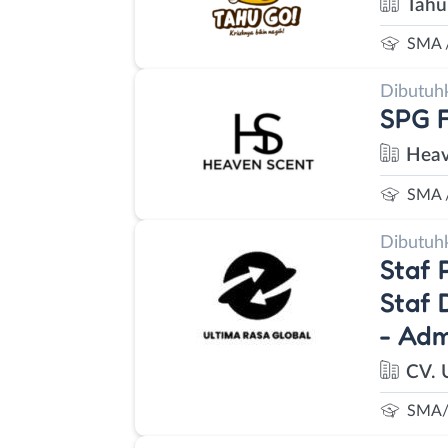
Tahu
SMA 
Dibutuh
SPG 
Heav
SMA 
Dibutuh
Staf 
Staf 
- Adm
CV. 
SMA/