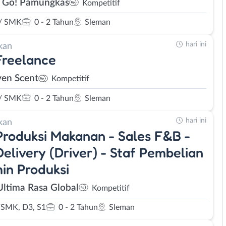
 Go! Pamungkas
Kompetitif
/ SMK
0 - 2 Tahun
Sleman
hari ini
kan
Freelance
en Scent
Kompetitif
/ SMK
0 - 2 Tahun
Sleman
hari ini
kan
Produksi Makanan - Sales F&B -
Delivery (Driver) - Staf Pembelian
in Produksi
Ultima Rasa Global
Kompetitif
SMK, D3, S1
0 - 2 Tahun
Sleman