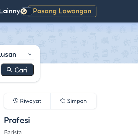
Lainnya
Pasang Lowongan
Gelap
lusan
Riwayat
Simpan
Profesi
Barista