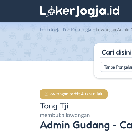
LokerJogja.ID
>
Kota Jogja
> Lowongan Admin Gudang – Cafe & Resto Operational Supervisor – HRD (
Tanpa Pengal
Lowongan terbit 4 tahun lalu
Tong Tji
membuka lowongan
Admin Gudang - Ca