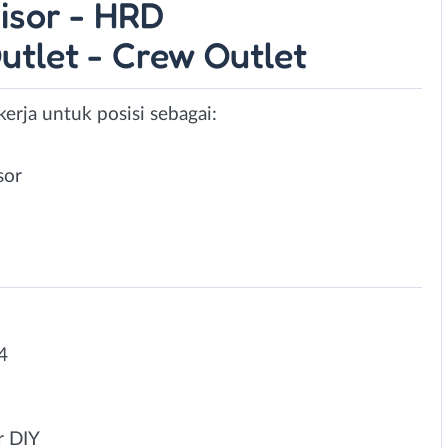
isor - HRD
utlet - Crew Outlet
erja untuk posisi sebagai:
sor
4
r DIY