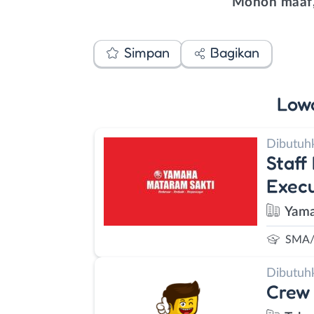
Mohon maaf,
Simpan
Bagikan
Low
Dibutuh
Staff
Execu
Yama
SMA/
Dibutuh
Crew 