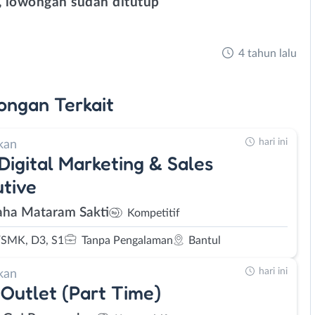
 lowongan sudah ditutup
4 tahun lalu
ongan
Terkait
hari ini
kan
 Digital Marketing & Sales
tive
ha Mataram Sakti
Kompetitif
SMK, D3, S1
Tanpa Pengalaman
Bantul
hari ini
kan
Outlet (Part Time)