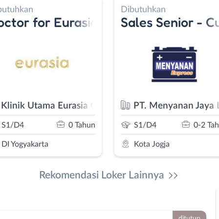
Dibutuhkan
Dibutuhkan
 Clinic Fellowship & Career Program
Sales Senior - Customer Service -
Sales Cons
inic
PT. Menyanan Jaya Lestari
PT. Anugera
SMA/SMK
0-2 Tahun
SMA/SMK
Kota Jogja
Sleman
Rekomendasi Loker Lainnya
ditutup