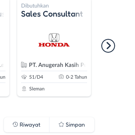
Dibutuhkan
Dibu
 Teknisi Aki/Listrik
ultant
Sales Executive
Pr
h Kasih Putera (Honda Anugerah)
Astra Motor Bantul 2
K
0-2 Tahun
SMA/SMK
0-2 Tahun
Bantul
S
Riwayat
Simpan