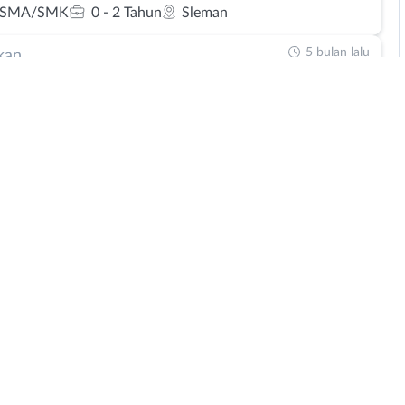
 SMA/SMK
0 - 2 Tahun
Sleman
5 bulan lalu
kan
ance Tutor
io
Kompetitif
MK, Mahasiswa, D3, S1, S2, S3
0 - 2 Tahun
yakarta
5 bulan lalu
kan
l Coach
st Sport Club
Kompetitif
/ SMK
0 - 2 Tahun
DI Yogyakarta
5 bulan lalu
kan
Olahraga (PE)