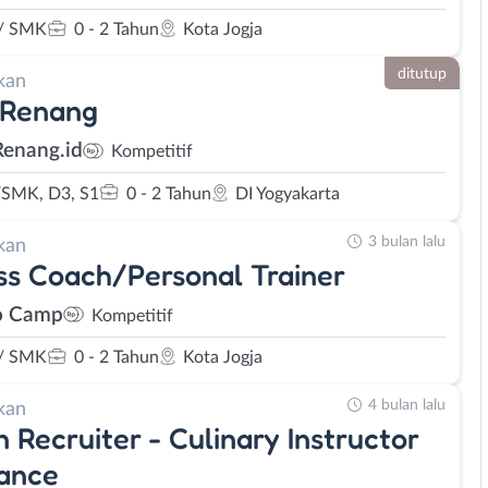
/ SMK
0 - 2 Tahun
Kota Jogja
ditutup
kan
 Renang
enang.id
Kompetitif
SMK, D3, S1
0 - 2 Tahun
DI Yogyakarta
3 bulan lalu
kan
ss Coach/Personal Trainer
o Camp
Kompetitif
/ SMK
0 - 2 Tahun
Kota Jogja
4 bulan lalu
kan
 Recruiter - Culinary Instructor
ance