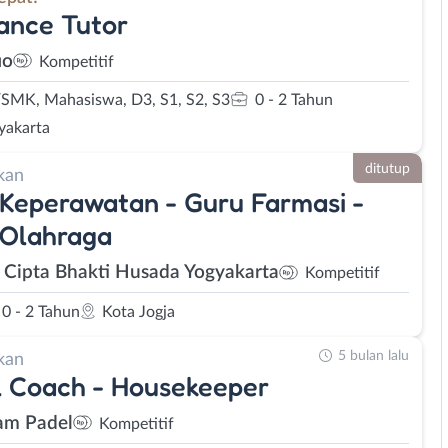
ance Tutor
io
Kompetitif
MK, Mahasiswa, D3, S1, S2, S3
0 - 2 Tahun
yakarta
ditutup
kan
Keperawatan - Guru Farmasi -
 Olahraga
Cipta Bhakti Husada Yogyakarta
Kompetitif
0 - 2 Tahun
Kota Jogja
5 bulan lalu
kan
 Coach - Housekeeper
am Padel
Kompetitif