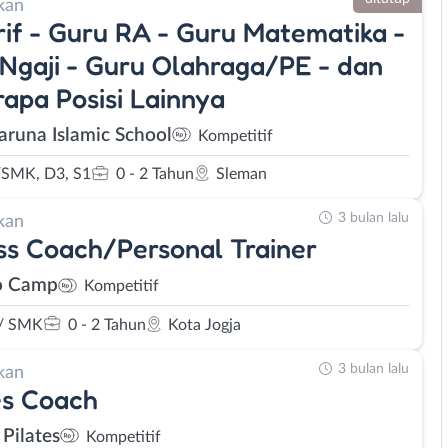
kan
if - Guru RA - Guru Matematika -
Ngaji - Guru Olahraga/PE - dan
apa Posisi Lainnya
aruna Islamic School
Kompetitif
SMK, D3, S1
0 - 2 Tahun
Sleman
3 bulan lalu
kan
ss Coach/Personal Trainer
o Camp
Kompetitif
/ SMK
0 - 2 Tahun
Kota Jogja
3 bulan lalu
kan
es Coach
 Pilates
Kompetitif