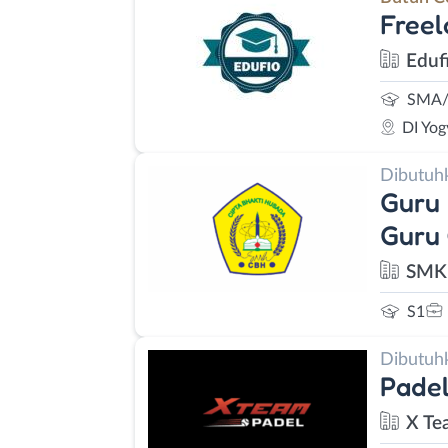
Freel
Eduf
SMA/S
DI Yog
Dibutuh
Guru 
Guru
SMK 
S1
Dibutuh
Padel
X Te