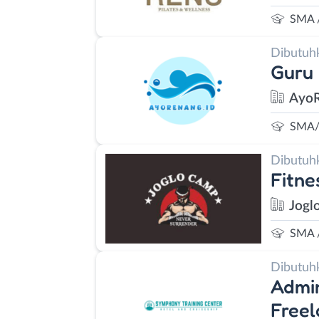
SMA 
Dibutuh
Guru
AyoR
SMA/
Dibutuh
Fitne
Jogl
SMA 
Dibutuh
Admin
Freel