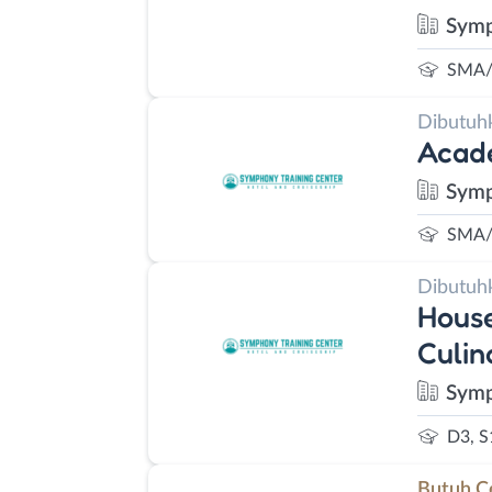
Symp
SMA/
Dibutuh
Acade
Symp
SMA/
Dibutuh
House
Culin
Symp
D3, S
Butuh C