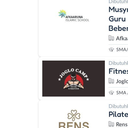
Dibutuh
Musyr
Guru 
Beber
Afka
SMA/
Dibutuh
Fitne
Jogl
SMA 
Dibutuh
Pilat
Rens