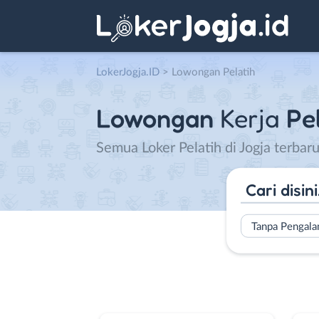
LokerJogja.ID
>
Lowongan Pelatih
Lowongan
Kerja
Pe
Semua Loker Pelatih di Jogja terbar
Tanpa Pengal