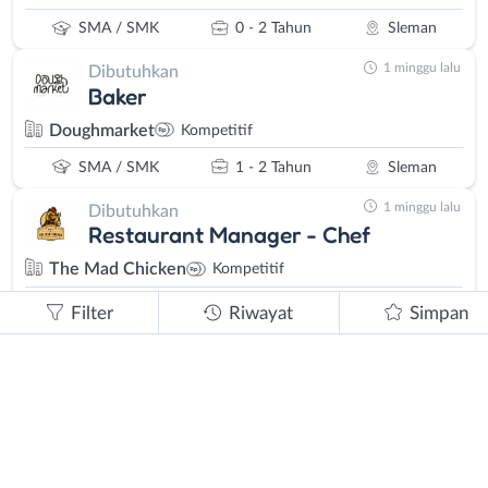
SMA / SMK
0 - 2 Tahun
Sleman
1 minggu lalu
Dibutuhkan
Baker
Doughmarket
Kompetitif
SMA / SMK
1 - 2 Tahun
Sleman
1 minggu lalu
Dibutuhkan
Restaurant Manager - Chef
The Mad Chicken
Kompetitif
SMA/SMK, D3, S1
1 - 2 Tahun
Luar DIY
Filter
Riwayat
Simpan
1 minggu lalu
Dibutuhkan
Checker/Kitchen Crew
Kedai Bang Rindu
Kompetitif
SMA / SMK
1 - 2 Tahun
Sleman
1 minggu lalu