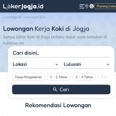
Pasang Loke
Gelap
LokerJogja.ID
>
Lowongan Koki
Lowongan
Kerja
Koki
di Jogja
Semua Loker Koki di Jogja terbaru dapat anda temukan di
halaman ini
Lokasi
Lulusan
Tanpa Pengalaman
1 – 2 Tahun
3 – 4 Tahun
5 Tahun L
Rekomendasi Lowongan