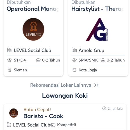
Dibutuhkan
Dibutuhkan
Grafis - Teknisi Hachery Mesin Tetas
Operational Manager - Cook - Housekeeping
Hairstylist - Therapis
gia
LEVEL Social Club
Arnold Grup
S1/D4
0-2 Tahun
SMA/SMK
0-2 Tahun
Sleman
Kota Jogja
Rekomendasi Loker Lainnya
Lowongan Koki
2 hari lalu
Butuh Cepat!
Barista - Cook
LEVEL Social Club
Kompetitif