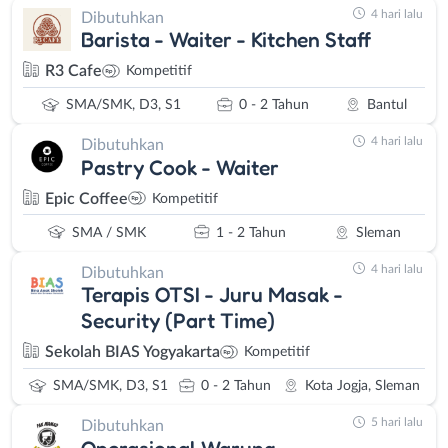
4 hari lalu
Dibutuhkan
Barista - Waiter - Kitchen Staff
R3 Cafe
Kompetitif
SMA/SMK, D3, S1
0 - 2 Tahun
Bantul
4 hari lalu
Dibutuhkan
Pastry Cook - Waiter
Epic Coffee
Kompetitif
SMA / SMK
1 - 2 Tahun
Sleman
4 hari lalu
Dibutuhkan
Terapis OTSI - Juru Masak -
Security (Part Time)
Sekolah BIAS Yogyakarta
Kompetitif
SMA/SMK, D3, S1
0 - 2 Tahun
Kota Jogja, Sleman
5 hari lalu
Dibutuhkan
Operasional Warung