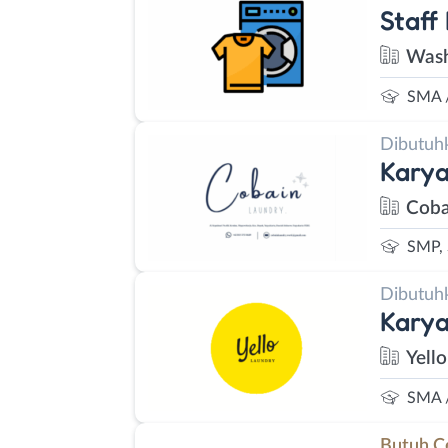
Staff
Was
SMA 
Dibutuh
Kary
Coba
SMP,
Dibutuh
Kary
Yell
SMA 
Butuh C