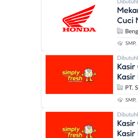
Dibutuh
Meka
Cuci 
Beng
SMP,
Dibutuh
Kasir
Kasir
PT. 
SMP,
Dibutuh
Kasir
Kasir