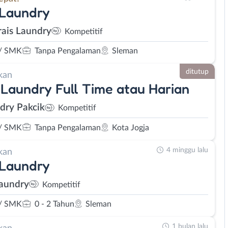
 Laundry
rais Laundry
Kompetitif
/ SMK
Tanpa Pengalaman
Sleman
ditutup
kan
Laundry Full Time atau Harian
dry Pakcik
Kompetitif
/ SMK
Tanpa Pengalaman
Kota Jogja
4 minggu lalu
kan
 Laundry
aundry
Kompetitif
/ SMK
0 - 2 Tahun
Sleman
1 bulan lalu