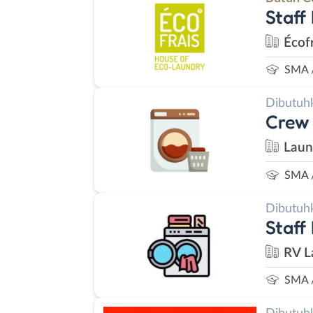
Staff
Écof
SMA 
Dibutuh
Crew 
Laun
SMA 
Dibutuh
Staff
RV L
SMA 