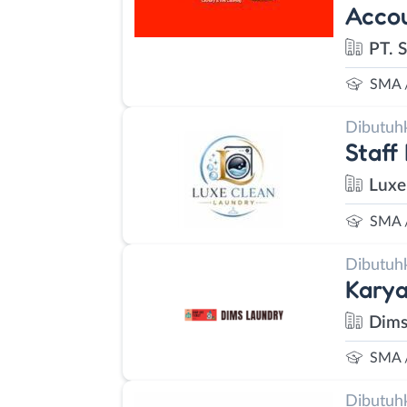
Accou
PT. 
SMA 
Dibutuh
Staff
Luxe
SMA 
Dibutuh
Kary
Dims
SMA 
Dibutuh