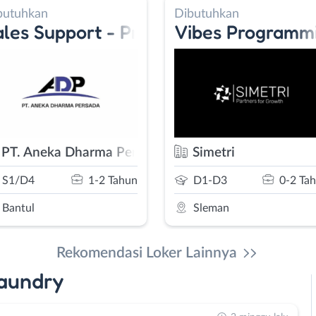
Dibutuhkan
Dibutuhkan
curement Staff - OP. Hoist Crane / 
Vibes Programming
Pelatihan K
da (ADP)
Simetri
PT. SOU Inter
S1/D4
0-2 Tahun
SMA/SMK
Sleman
Luar DIY
Rekomendasi Loker Lainnya
aundry