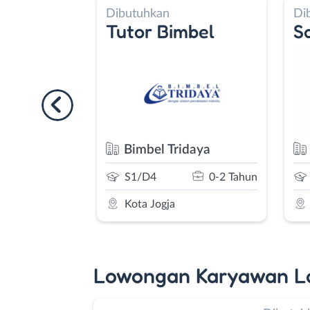
kan
Dibutuhkan
r Bimbel
Sales Support - Pro
el Tridaya
PT. Aneka Dharma Persa
rofesi
0-2 Tahun
SMA/SMK
1-2 Tahun
Jogja
Bantul
Lowongan Karyawan L