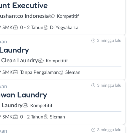
nt Executive
Sushantco Indonesia
Kompetitif
/ SMK
0 - 2 Tahun
DI Yogyakarta
3 minggu lalu
kan
 Laundry
 Clean Laundry
Kompetitif
/ SMK
Tanpa Pengalaman
Sleman
3 minggu lalu
kan
awan Laundry
 Laundry
Kompetitif
/ SMK
0 - 2 Tahun
Sleman
3 minggu lalu
kan