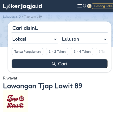
Pasang Loke
Gelap
LokerJogja.ID
>
Tjap Lawit 89
Lokasi
Lulusan
Tanpa Pengalaman
1 – 2 Tahun
3 – 4 Tahun
5 Tahun L
Riwayat
Lowongan
Tjap Lawit 89