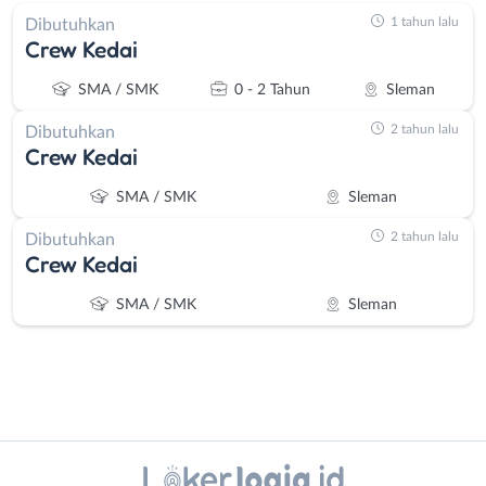
1 tahun lalu
Dibutuhkan
Crew Kedai
SMA / SMK
0 - 2 Tahun
Sleman
2 tahun lalu
Dibutuhkan
Crew Kedai
SMA / SMK
Sleman
2 tahun lalu
Dibutuhkan
Crew Kedai
SMA / SMK
Sleman
Instagram
WhatsApp
Administrasi
Bantul
X - Twitter
Telegram
Ahli
Bebas