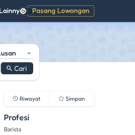
Lainnya
Pasang Lowongan
Gelap
lusan
Riwayat
Simpan
Profesi
Barista