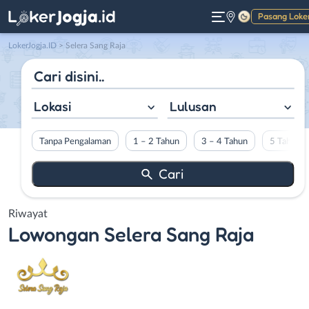
Pasang Loke
Gelap
LokerJogja.ID
>
Selera Sang Raja
Lokasi
Lulusan
Tanpa Pengalaman
1 – 2 Tahun
3 – 4 Tahun
5 Tahun L
Riwayat
Lowongan
Selera Sang Raja