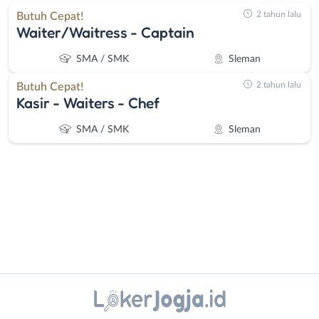
2 tahun lalu
Butuh Cepat!
Waiter/Waitress - Captain
SMA / SMK
Sleman
2 tahun lalu
Butuh Cepat!
Kasir - Waiters - Chef
SMA / SMK
Sleman
Administrasi
Bantul
Ahli
Bebas
Instagram
WhatsApp
Gizi
(Remote
Ahli
Work)
X - Twitter
Telegram
Kecantikan
Gunungkidul
Analis
Kota
Kanal Lainnya..