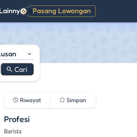
Lainnya
Pasang Lowongan
Gelap
lusan
Riwayat
Simpan
Profesi
Barista