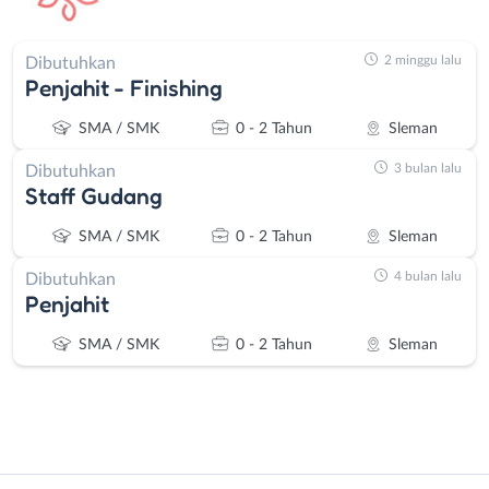
2 minggu lalu
Dibutuhkan
Penjahit - Finishing
SMA / SMK
0 - 2 Tahun
Sleman
3 bulan lalu
Dibutuhkan
Staff Gudang
SMA / SMK
0 - 2 Tahun
Sleman
4 bulan lalu
Dibutuhkan
Penjahit
SMA / SMK
0 - 2 Tahun
Sleman
Instagram
WhatsApp
Administrasi
Bantul
X - Twitter
Telegram