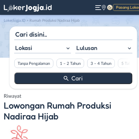
Pasang Loke
Gelap
LokerJogja.ID
>
Rumah Produksi Nadiraa Hijab
Lokasi
Lulusan
Tanpa Pengalaman
1 – 2 Tahun
3 – 4 Tahun
5 Tahun L
Riwayat
Lowongan
Rumah Produksi
Nadiraa Hijab