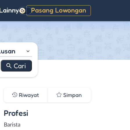
Lainnya
Pasang Lowongan
Gelap
lusan
Riwayat
Simpan
Profesi
Barista