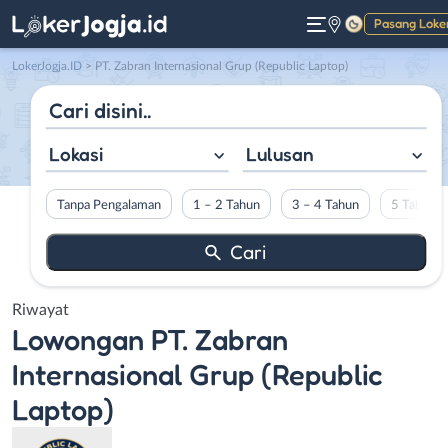
Pasang Loke
Gelap
LokerJogja.ID
>
PT. Zabran Internasional Grup (Republic Laptop)
Lokasi
Lulusan
Tanpa Pengalaman
1 – 2 Tahun
3 – 4 Tahun
5 Tahun L
Riwayat
Lowongan
PT. Zabran
Internasional Grup (Republic
Laptop)