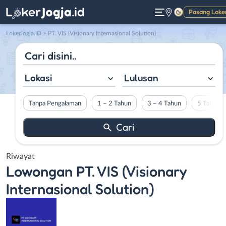
Pasang Loke
Gelap
LokerJogja.ID
>
PT. VIS (Visionary Internasional Solution)
Lokasi
Lulusan
Tanpa Pengalaman
1 – 2 Tahun
3 – 4 Tahun
5 Tahun L
Riwayat
Lowongan
PT. VIS (Visionary
Internasional Solution)