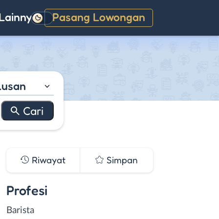
Lainnya
Pasang Lowongan
Gelap
lusan
Riwayat
Simpan
Profesi
Barista