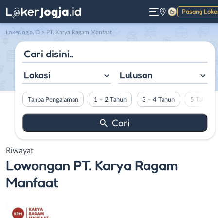
Pasang Loke
Gelap
LokerJogja.ID
>
PT. Karya Ragam Manfaat
Lokasi
Lulusan
Tanpa Pengalaman
1 – 2 Tahun
3 – 4 Tahun
5 Tahun L
Riwayat
Lowongan
PT. Karya Ragam
Manfaat