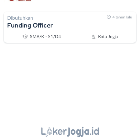
4 tahun lalu
Dibutuhkan
Funding Officer
SMA/K - S1/D4
Kota Jogja
Administrasi
Bantul
Ahli
Bebas
Gizi
(Remote
Ahli
Work)
Instagram
WhatsApp
Kecantikan
Gunungkidul
Analis
Kota
X - Twitter
Telegram
/
Jogja
Peneliti
Kulon
Kanal Lainnya..
Animator
Progo