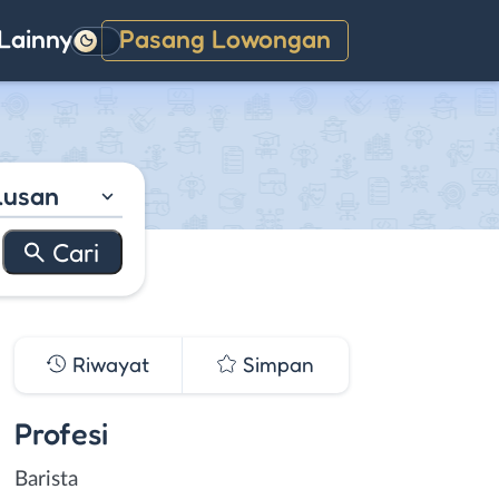
Lainnya
Pasang Lowongan
Gelap
lusan
Riwayat
Simpan
Profesi
Barista