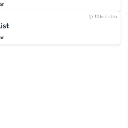
an
12 bulan lalu
ist
an