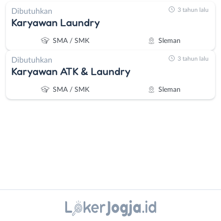
3 tahun lalu
Dibutuhkan
Karyawan Laundry
SMA / SMK
Sleman
3 tahun lalu
Dibutuhkan
Karyawan ATK & Laundry
SMA / SMK
Sleman
Administrasi
Bantul
Ahli
Bebas
Instagram
WhatsApp
Gizi
(Remote
Ahli
Work)
X - Twitter
Telegram
Kecantikan
Gunungkidul
Analis
Kota
Kanal Lainnya..