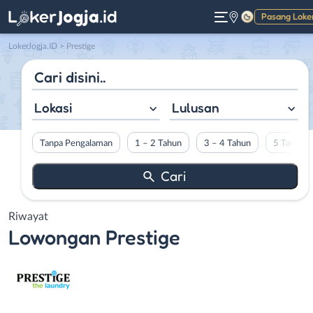
Pasang Loke
Gelap
LokerJogja.ID
>
Prestige
Lokasi
Lulusan
Tanpa Pengalaman
1 – 2 Tahun
3 – 4 Tahun
5 Tahun L
Riwayat
Lowongan
Prestige