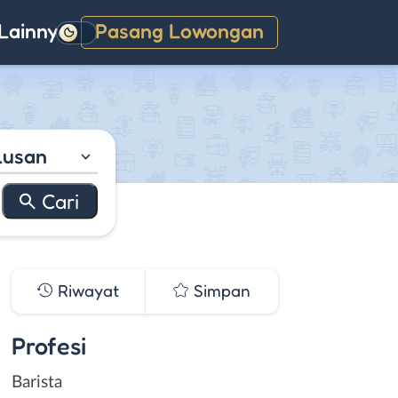
Lainnya
Pasang Lowongan
Gelap
lusan
Riwayat
Simpan
Profesi
Barista