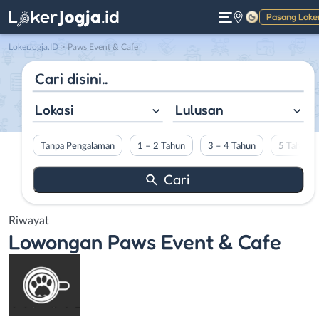
Pasang Loke
Gelap
LokerJogja.ID
>
Paws Event & Cafe
Lokasi
Lulusan
Tanpa Pengalaman
1 – 2 Tahun
3 – 4 Tahun
5 Tahun L
Riwayat
Lowongan
Paws Event & Cafe