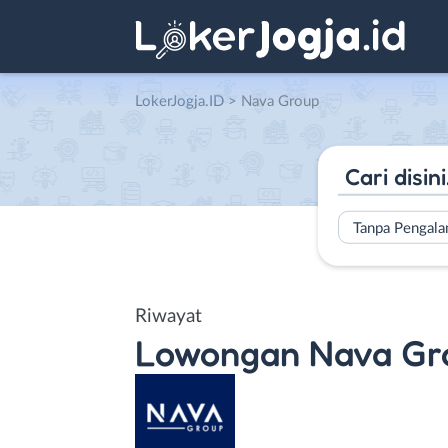
LokerJogja.ID
>
Nava Group
Tanpa Pengal
Riwayat
Lowongan
Nava Gr