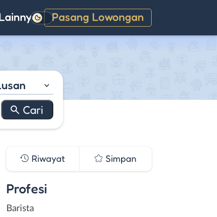
Lainnya
Pasang Lowongan
Gelap
lusan
Riwayat
Simpan
Profesi
Barista