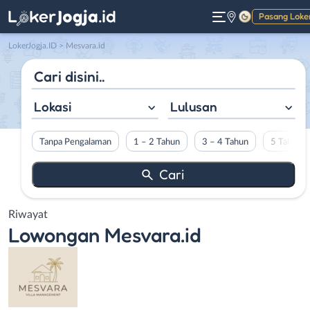
Pasang Loke
Gelap
LokerJogja.ID
>
Mesvara.id
Lokasi
Lulusan
Tanpa Pengalaman
1 – 2 Tahun
3 – 4 Tahun
5 Tahun L
Riwayat
Lowongan
Mesvara.id