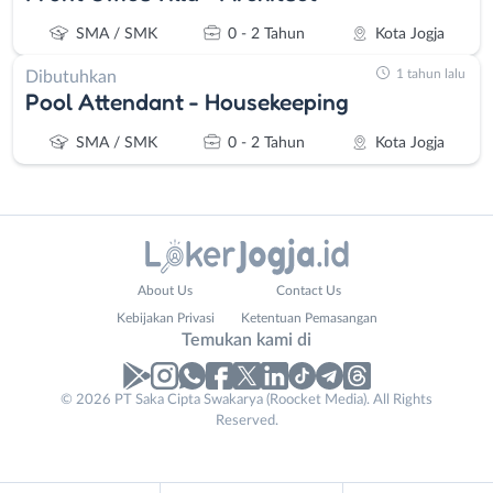
SMA / SMK
0 - 2 Tahun
Kota Jogja
1 tahun lalu
Dibutuhkan
Pool Attendant - Housekeeping
SMA / SMK
0 - 2 Tahun
Kota Jogja
Administrasi
Bantul
About Us
Contact Us
Ahli
Bebas
Kebijakan Privasi
Ketentuan Pemasangan
Gizi
(Remote
Temukan kami di
Ahli
Work)
Kecantikan
Gunungkidul
© 2026 PT Saka Cipta Swakarya (Roocket Media). All Rights
Analis
Kota
Reserved.
/
Jogja
Peneliti
Kulon
Animator
Progo