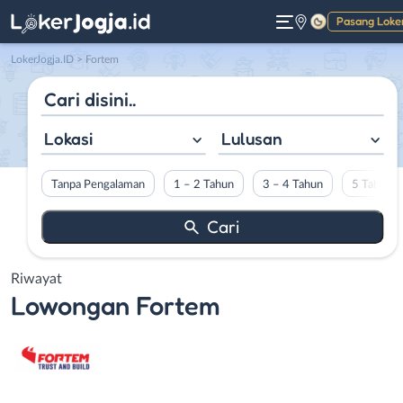
Pasang Loke
Gelap
LokerJogja.ID
>
Fortem
Lokasi
Lulusan
Tanpa Pengalaman
1 – 2 Tahun
3 – 4 Tahun
5 Tahun L
Riwayat
Lowongan
Fortem