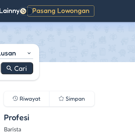
Lainnya
Pasang Lowongan
Gelap
lusan
Riwayat
Simpan
Profesi
Barista