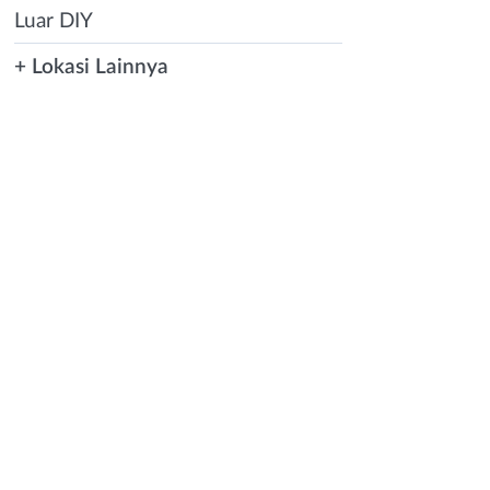
Luar DIY
+ Lokasi Lainnya
Instagram
WhatsApp
X - Twitter
Telegram