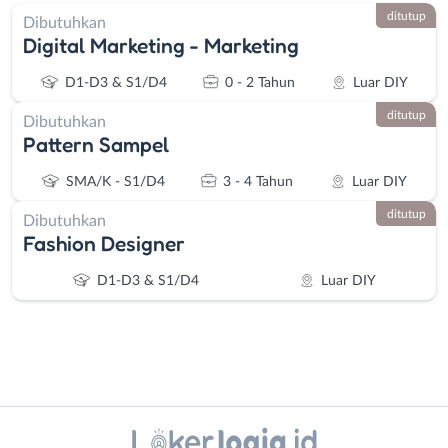
ditutup
Dibutuhkan
Digital Marketing - Marketing
D1-D3 & S1/D4
0 - 2 Tahun
Luar DIY
ditutup
Dibutuhkan
Pattern Sampel
SMA/K - S1/D4
3 - 4 Tahun
Luar DIY
ditutup
Dibutuhkan
Fashion Designer
D1-D3 & S1/D4
Luar DIY
Instagram
WhatsApp
Administrasi
Bantul
X - Twitter
Telegram
Ahli
Bebas