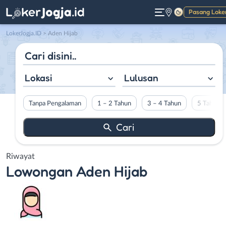
Pasang Loke
Gelap
LokerJogja.ID
>
Aden Hijab
Lokasi
Lulusan
Tanpa Pengalaman
1 – 2 Tahun
3 – 4 Tahun
5 Tahun L
Riwayat
Lowongan
Aden Hijab