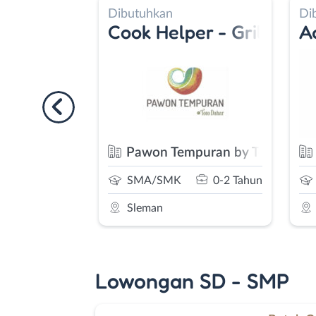
butuhkan
Dibutuhkan
Crew Outlet - Crew Kitchen
one
ok Helper - Grill - Cleaning Service 
Account Officer
Pawon Tempuran by Toto Dahar
PT. BPR Syariah Dan
SMA/SMK
0-2 Tahun
S1/D4
0-2 Tah
Sleman
Kota Jogja
Lowongan SD - SMP