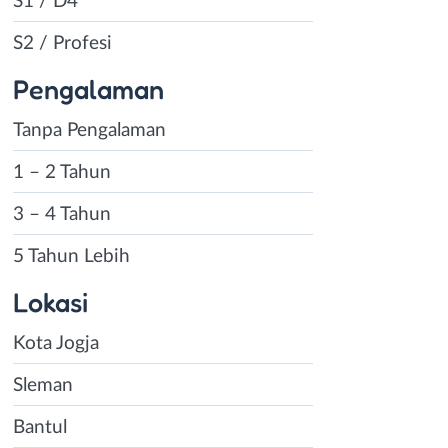
S1 / D4
h mencari minat
i semua kegiatan
S2 / Profesi
 sukai dan akan
Pengalaman
n hal yang kamu
kan hal tersebut
Tanpa Pengalaman
a terus
1 – 2 Tahun
u.
3 – 4 Tahun
 pelatihan yang
5 Tahun Lebih
n sebagai
Lokasi
kuti pelatihan
 kamu tidak
Kota Jogja
Sleman
jadi wirausaha.
Bantul