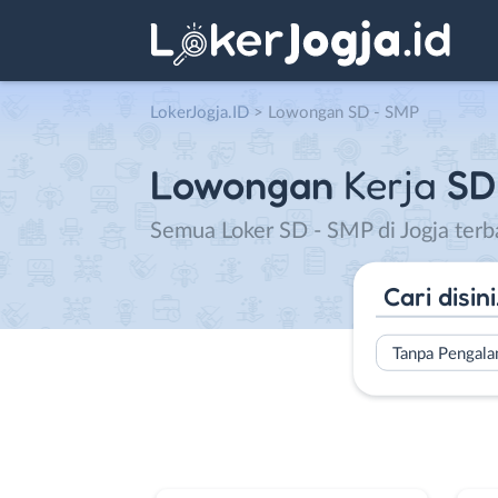
LokerJogja.ID
>
Lowongan SD - SMP
Lowongan
Kerja
SD
Semua Loker SD - SMP di Jogja terb
Tanpa Pengal