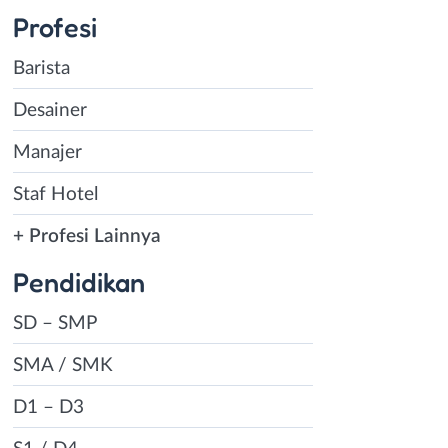
Profesi
a kamu
a untuk bekerja
Barista
 yang tinggi. Tak
a untuk posisi
Desainer
rbatas, apalagi
Manajer
uk bersaing
Staf Hotel
+ Profesi Lainnya
k ada kata
Pendidikan
alannya masing-
encapai hal
SD – SMP
k bisa bersaing,
SMA / SMK
D1 – D3
dikan. Bahkan ada