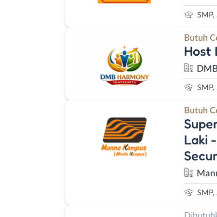
SMP,
Butuh C
Host 
DMB 
SMP,
Butuh C
Super
Laki 
Secur
Man
SMP,
Dibutuh