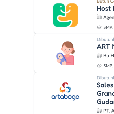
Butuh C
Host 
Agen
SMP,
Dibutuh
ART 
Bu H
SMP,
Dibutuh
Sales
Grand
Guda
PT. 