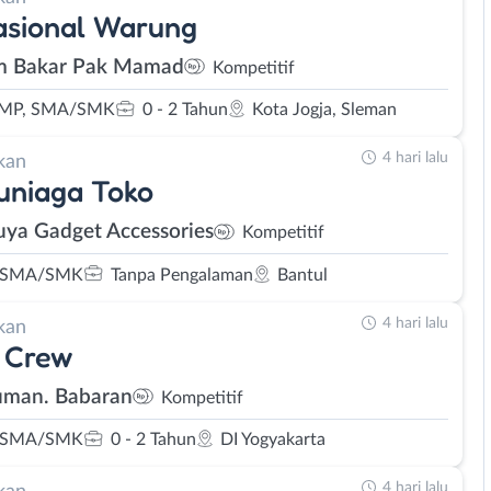
asional Warung
 Bakar Pak Mamad
Kompetitif
SMP, SMA/SMK
0 - 2 Tahun
Kota Jogja, Sleman
4 hari lalu
kan
uniaga Toko
uya Gadget Accessories
Kompetitif
 SMA/SMK
Tanpa Pengalaman
Bantul
4 hari lalu
kan
 Crew
man. Babaran
Kompetitif
 SMA/SMK
0 - 2 Tahun
DI Yogyakarta
4 hari lalu