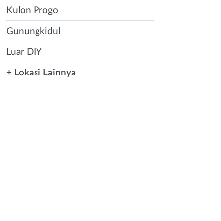
jar bisnis sesuai
Kulon Progo
banyak hanya
 kamu lakukan
Gunungkidul
g kamu anggap
Luar DIY
pekerjaan
+ Lokasi Lainnya
ungkinan kamu
a.ID
juga
mberikan