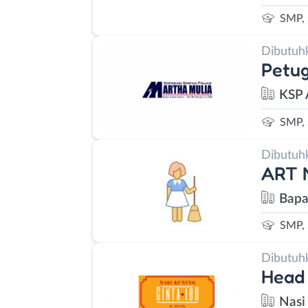
SMP,
Dibutuh
Petu
KSP 
SMP,
Dibutuh
ART 
Bapa
SMP,
Dibutuh
Head 
Nasi