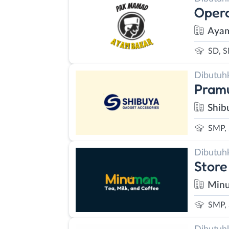
Oper
Ayam
SD, 
Dibutuh
Pram
Shib
SMP,
Dibutuh
Store
Minu
SMP,