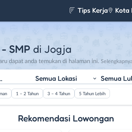
Tips Kerja
Kota 
 - SMP
di Jogja
aru dapat anda temukan di halaman ini.
Semua Lokasi
Semua Lu
Yogyakarta dikenal
pelajar. Tak heran 
berdatangan untu
aman
1 – 2 Tahun
3 – 4 Tahun
5 Tahun Lebih
pendidikan di Yogyk
Yogyakarta terdapa
Rekomendasi Lowongan
lembaga pendidika
siswa didik unggul.