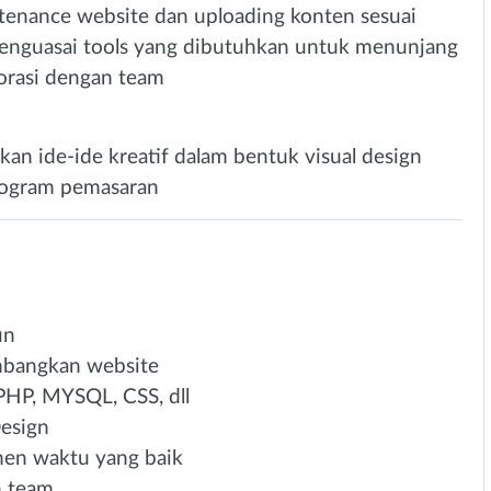
nance website dan uploading konten sesuai
enguasai tools yang dibutuhkan untuk menunjang
borasi dengan team
n ide-ide kreatif dalam bentuk visual design
program pemasaran
un
bangkan website
HP, MYSQL, CSS, dll
esign
men waktu yang baik
n team