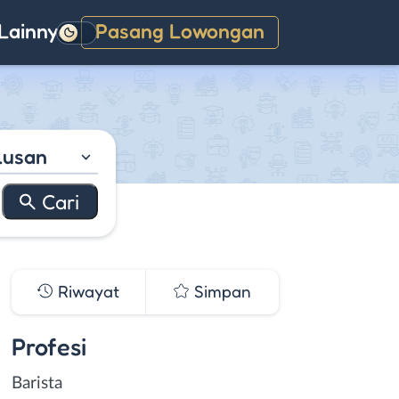
Lainnya
Pasang Lowongan
Gelap
lusan
Riwayat
Simpan
Profesi
Barista