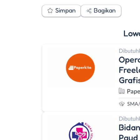
Simpan
Bagikan
Low
Dibutuh
Opera
Freel
Grafi
Pape
SMA/
Dibutuh
Bidan
Paud 