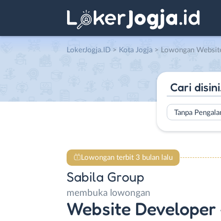
LokerJogja.ID
>
Kota Jogja
> Lowongan Website Developer – Graphi
Tanpa Pengal
Lowongan terbit 3 bulan lalu
Sabila Group
membuka lowongan
Website Developer 