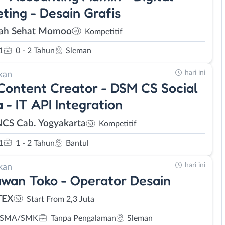
ting - Desain Grafis
ah Sehat Momoo
Kompetitif
1
0 - 2 Tahun
Sleman
hari ini
kan
ontent Creator - DSM CS Social
 - IT API Integration
NCS Cab. Yogyakarta
Kompetitif
1
1 - 2 Tahun
Bantul
hari ini
kan
wan Toko - Operator Desain
TEX
Start From 2,3 Juta
 SMA/SMK
Tanpa Pengalaman
Sleman