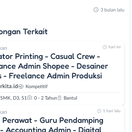
3 bulan lalu
ongan
Terkait
hari ini
kan
tor Printing - Casual Crew -
ance Admin Shopee - Desainer
s - Freelance Admin Produksi
rkita.id
Kompetitif
SMK, D3, S1
0 - 2 Tahun
Bantul
1 hari lalu
kan
 Perawat - Guru Pendamping
- Accounting Admin - Digital