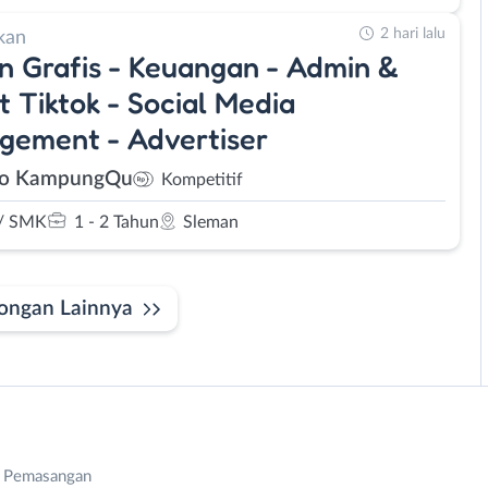
2 hari lalu
kan
n Grafis - Keuangan - Admin &
t Tiktok - Social Media
gement - Advertiser
so KampungQu
Kompetitif
/ SMK
1 - 2 Tahun
Sleman
ongan Lainnya
n Pemasangan