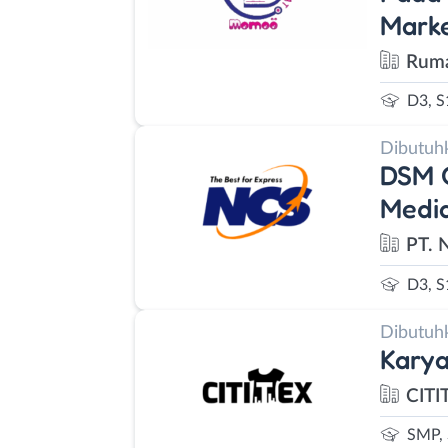
Marke
Rum
D3, S
Dibutuh
DSM C
Media
PT. 
D3, S
Dibutuh
Karya
CITI
SMP,