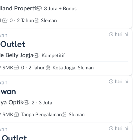
lland Properti
3 Juta + Bonus
1
0 - 2 Tahun
Sleman
hari ini
kan
Outlet
le Belly Jogja
Kompetitif
/ SMK
0 - 2 Tahun
Kota Jogja, Sleman
hari ini
kan
awan
ya Optik
2 - 3 Juta
/ SMK
Tanpa Pengalaman
Sleman
hari ini
kan
 Outlet