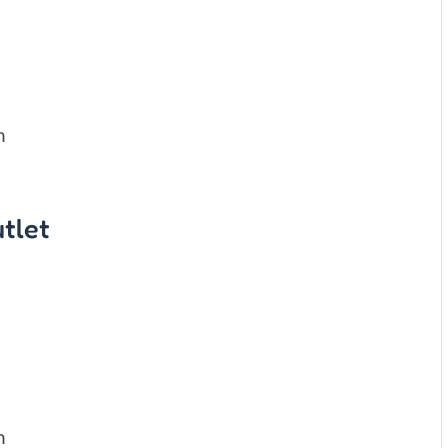
n
tlet
n