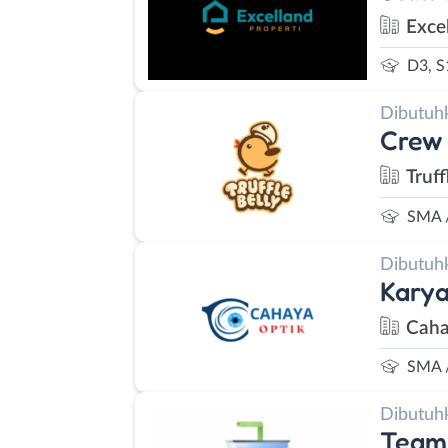
Exce
D3, S
Dibutuh
Crew 
Truff
SMA 
Dibutuh
Kary
Caha
SMA 
Dibutuh
Team