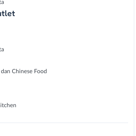
ta
tlet
ta
 dan Chinese Food
Kitchen