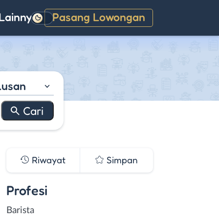
Lainnya
Pasang Lowongan
Gelap
lusan
Riwayat
Simpan
Profesi
Barista