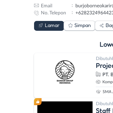
:
Email
burjoborneokari
:
No. Telepon
+628232496442
Email
WhatsApp
Lamar
Simpan
Ba
Low
Dibutuh
Proje
PT. 
Kompe
SMA 
Dibutuh
Staff