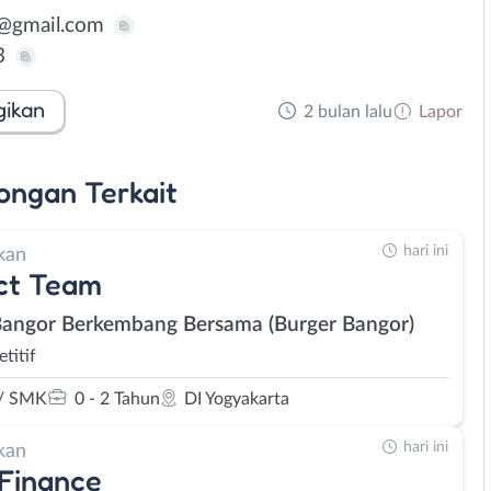
r@gmail.com
3
gikan
2 bulan lalu
Lapor
ongan
Terkait
hari ini
kan
ct Team
Bangor Berkembang Bersama (Burger Bangor)
titif
/ SMK
0 - 2 Tahun
DI Yogyakarta
hari ini
kan
 Finance