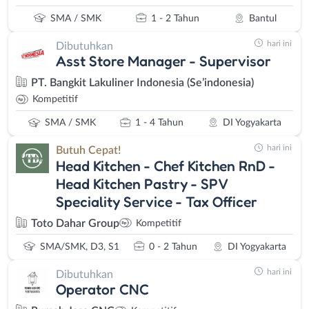
SMA / SMK
1 - 2 Tahun
Bantul
hari ini
Dibutuhkan
Asst Store Manager - Supervisor
PT. Bangkit Lakuliner Indonesia (Se’indonesia)
Kompetitif
SMA / SMK
1 - 4 Tahun
DI Yogyakarta
hari ini
Butuh Cepat!
Head Kitchen - Chef Kitchen RnD -
Head Kitchen Pastry - SPV
Speciality Service - Tax Officer
Toto Dahar Group
Kompetitif
SMA/SMK, D3, S1
0 - 2 Tahun
DI Yogyakarta
hari ini
Dibutuhkan
Operator CNC