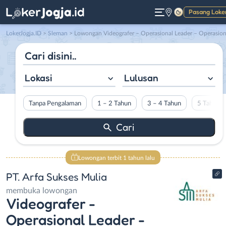
Pasang Loke
Gelap
LokerJogja.ID
>
Sleman
> Lowongan Videografer – Operasional Leader – Operasional Staff di PT. Arfa Sukses Muli
Lokasi
Lulusan
Tanpa Pengalaman
1 – 2 Tahun
3 – 4 Tahun
5 Tahun L
Lowongan terbit 1 tahun lalu
PT. Arfa Sukses Mulia
membuka lowongan
Videografer -
Operasional Leader -