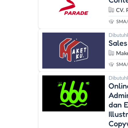
CV. 
SMA/
Dibutuh
Sales
Mak
SMA/
Dibutuh
Onlin
Admin
dan E
Illus
Copyw