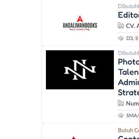
Dibutuh
Edito
CV. 
D3, S
Dibutuh
Photo
Talen
Admin
Strat
Nume
SMA/
Butuh C
Conte