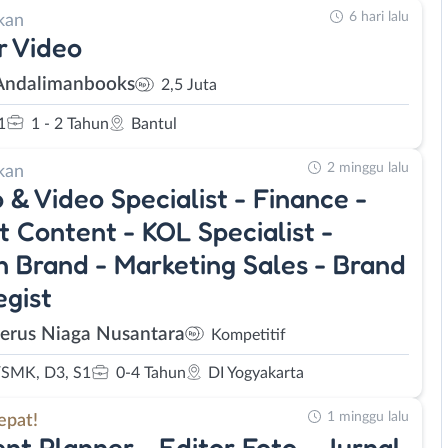
6 hari lalu
kan
r Video
Andalimanbooks
2,5 Juta
1
1 - 2 Tahun
Bantul
2 minggu lalu
kan
 & Video Specialist - Finance -
t Content - KOL Specialist -
 Brand - Marketing Sales - Brand
egist
rus Niaga Nusantara
Kompetitif
SMK, D3, S1
0-4 Tahun
DI Yogyakarta
1 minggu lalu
epat!
nt Planner - Editor Foto - Jurnal