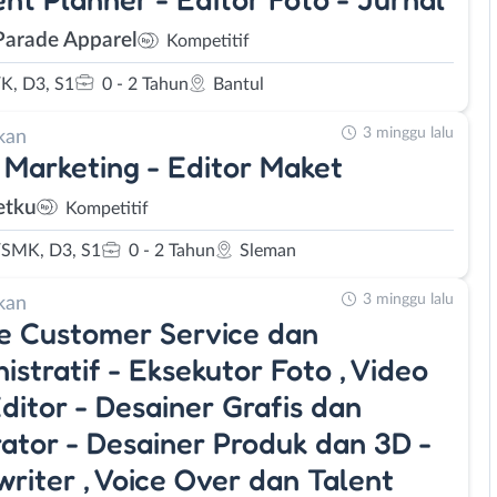
Parade Apparel
Kompetitif
K, D3, S1
0 - 2 Tahun
Bantul
3 minggu lalu
kan
 Marketing - Editor Maket
etku
Kompetitif
SMK, D3, S1
0 - 2 Tahun
Sleman
3 minggu lalu
kan
e Customer Service dan
istratif - Eksekutor Foto , Video
ditor - Desainer Grafis dan
trator - Desainer Produk dan 3D -
riter , Voice Over dan Talent