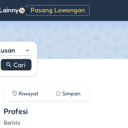
Lainnya
Pasang Lowongan
Gelap
lusan
Riwayat
Simpan
Profesi
Barista