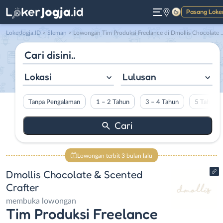
Pasang Loke
Gelap
LokerJogja.ID
>
Sleman
> Lowongan Tim Produksi Freelance di Dmollis Chocolate & Scented Crafter
Lokasi
Lulusan
Tanpa Pengalaman
1 – 2 Tahun
3 – 4 Tahun
5 Tahun L
Lowongan terbit 3 bulan lalu
Dmollis Chocolate & Scented
Crafter
membuka lowongan
Tim Produksi Freelance