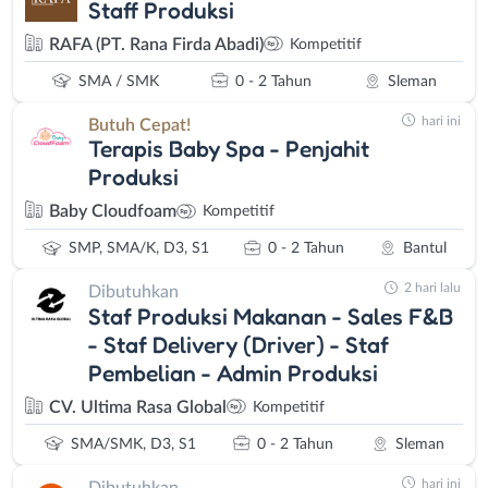
Staff Produksi
RAFA (PT. Rana Firda Abadi)
Kompetitif
SMA / SMK
0 - 2 Tahun
Sleman
hari ini
Butuh Cepat!
Terapis Baby Spa - Penjahit
Produksi
Baby Cloudfoam
Kompetitif
SMP, SMA/K, D3, S1
0 - 2 Tahun
Bantul
2 hari lalu
Dibutuhkan
Staf Produksi Makanan - Sales F&B
- Staf Delivery (Driver) - Staf
Pembelian - Admin Produksi
CV. Ultima Rasa Global
Kompetitif
SMA/SMK, D3, S1
0 - 2 Tahun
Sleman
hari ini
Dibutuhkan