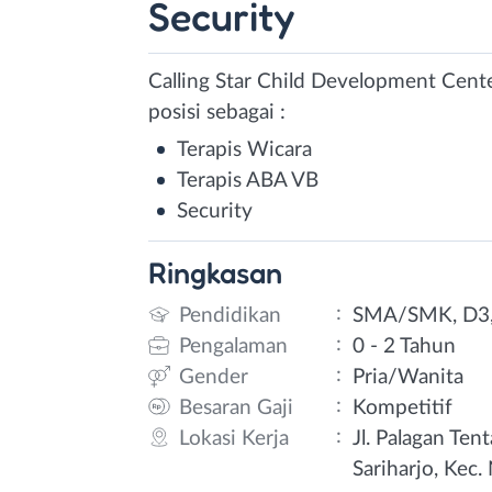
Security
Calling Star Child Development Cent
posisi sebagai :
Terapis Wicara
Terapis ABA VB
Security
Ringkasan
:
Pendidikan
SMA/SMK, D3,
:
Pengalaman
0 - 2 Tahun
:
Gender
Pria/Wanita
:
Besaran Gaji
Kompetitif
:
Lokasi Kerja
Jl. Palagan Ten
Sariharjo, Kec.