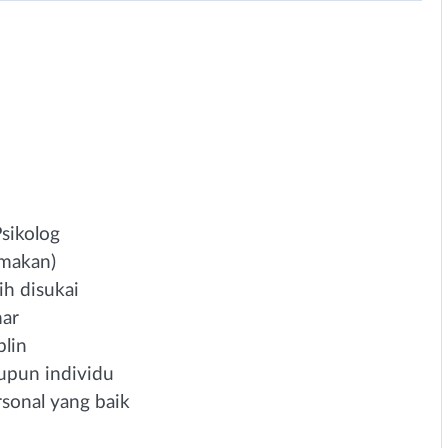
Psikolog
amakan)
ih disukai
mar
plin
upun individu
sonal yang baik