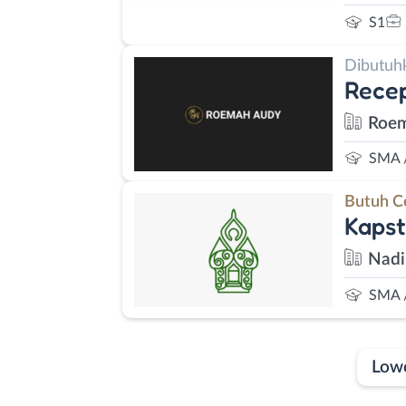
S1
Dibutuh
Recep
Roe
SMA 
Butuh C
Kapst
Nadi
SMA 
Low