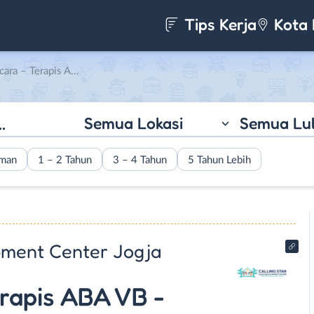
Tips Kerja
Kota 
ing Star Child Development Center Jogja
Semua Lokasi
Semua Lu
aman
1 – 2 Tahun
3 – 4 Tahun
5 Tahun Lebih
opment Center Jogja
erapis ABA VB -