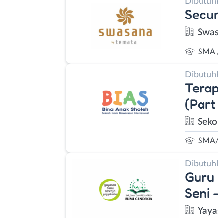
Dibutuh
Secur
Swas
SMA 
Dibutuh
Terap
(Part
Seko
SMA/
Dibutuh
Guru 
Seni 
Yaya