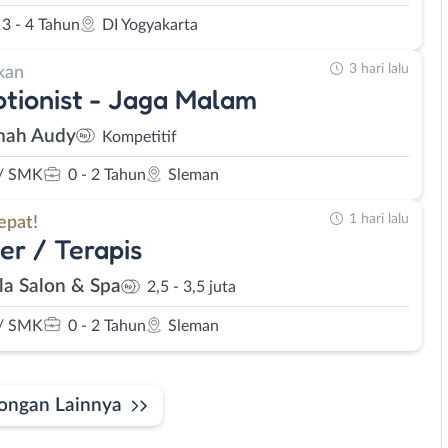
3 - 4 Tahun
DI Yogyakarta
3 hari lalu
kan
tionist - Jaga Malam
mah Audy
Kompetitif
/ SMK
0 - 2 Tahun
Sleman
1 hari lalu
epat!
er / Terapis
la Salon & Spa
2,5 - 3,5 juta
/ SMK
0 - 2 Tahun
Sleman
ongan Lainnya