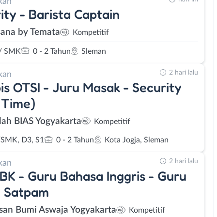
kan
ity - Barista Captain
ana by Temata
Kompetitif
/ SMK
0 - 2 Tahun
Sleman
2 hari lalu
kan
is OTSI - Juru Masak - Security
 Time)
lah BIAS Yogyakarta
Kompetitif
SMK, D3, S1
0 - 2 Tahun
Kota Jogja, Sleman
2 hari lalu
kan
BK - Guru Bahasa Inggris - Guru
- Satpam
san Bumi Aswaja Yogyakarta
Kompetitif