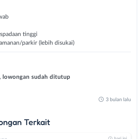
awab
aspadaan tinggi
manan/parkir (lebih disukai)
 lowongan sudah ditutup
3 bulan lalu
ongan
Terkait
hari ini