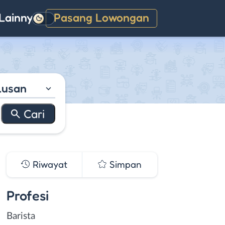
Lainnya
Pasang Lowongan
Gelap
lusan
Riwayat
Simpan
Profesi
Barista