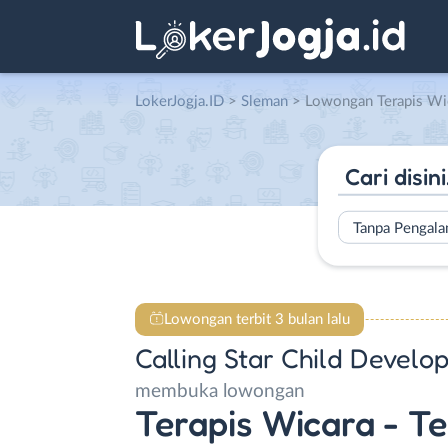
LokerJogja.ID
>
Sleman
> Lowongan Terapis Wicara – Terapis ABA VB – Security di Call
Tanpa Pengal
Lowongan terbit 3 bulan lalu
Calling Star Child Devel
membuka lowongan
Terapis Wicara - T