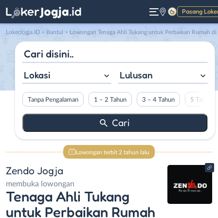
Pasang Loke
Gelap
LokerJogja.ID
>
Bantul
> Lowongan Tenaga Ahli Tukang untuk Perbaikan Rumah di Zendo Jogja
Lokasi
Lulusan
Tanpa Pengalaman
1 – 2 Tahun
3 – 4 Tahun
5 Tahun L
Lowongan terbit 2 tahun lalu
Zendo Jogja
membuka lowongan
Tenaga Ahli Tukang
untuk Perbaikan Rumah