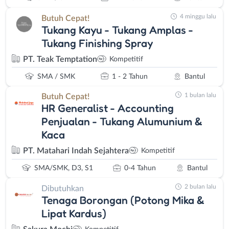
4 minggu lalu
Butuh Cepat!
Tukang Kayu - Tukang Amplas -
Tukang Finishing Spray
PT. Teak Temptation
Kompetitif
SMA / SMK
1 - 2 Tahun
Bantul
1 bulan lalu
Butuh Cepat!
HR Generalist - Accounting
Penjualan - Tukang Alumunium &
Kaca
PT. Matahari Indah Sejahtera
Kompetitif
SMA/SMK, D3, S1
0-4 Tahun
Bantul
2 bulan lalu
Dibutuhkan
Tenaga Borongan (Potong Mika &
Lipat Kardus)