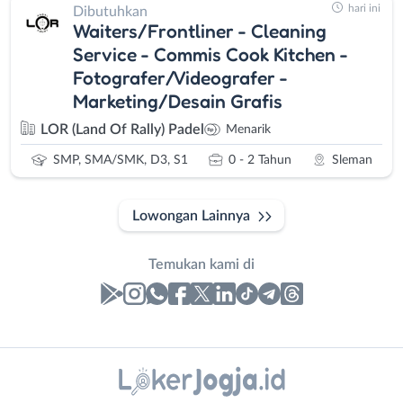
hari ini
Dibutuhkan
Waiters/Frontliner - Cleaning
Service - Commis Cook Kitchen -
Fotografer/Videografer -
Marketing/Desain Grafis
LOR (Land Of Rally) Padel
Menarik
SMP, SMA/SMK, D3, S1
0 - 2 Tahun
Sleman
Lowongan Lainnya
Temukan kami di
Laporan
Lowongan
Administrasi
Bantul