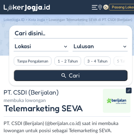
Pasang Loke
Gelap
LokerJogja.ID
>
Kota Jogja
> Lowongan Telemarketing SEVA di PT. CSDI (Berijalan)
Lokasi
Lulusan
Tanpa Pengalaman
1 – 2 Tahun
3 – 4 Tahun
5 Tahun L
PT. CSDI (Berijalan)
membuka lowongan
Telemarketing SEVA
PT. CSDI (Berijalan) (@berijalan.co.id) saat ini membuka
lowongan untuk posisi sebagai Telemarketing SEVA.