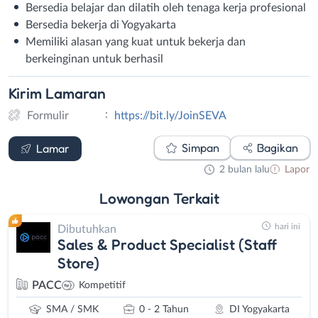
Bersedia belajar dan dilatih oleh tenaga kerja profesional
Bersedia bekerja di Yogyakarta
Memiliki alasan yang kuat untuk bekerja dan
berkeinginan untuk berhasil
Kirim
Lamaran
:
Formulir
https://bit.ly/JoinSEVA
Formulir
Simpan
Bagikan
Lamar
2 bulan lalu
Lapor
Lowongan
Terkait
hari ini
Dibutuhkan
Sales & Product Specialist (Staff
Store)
PACC
Kompetitif
SMA / SMK
0 - 2 Tahun
DI Yogyakarta