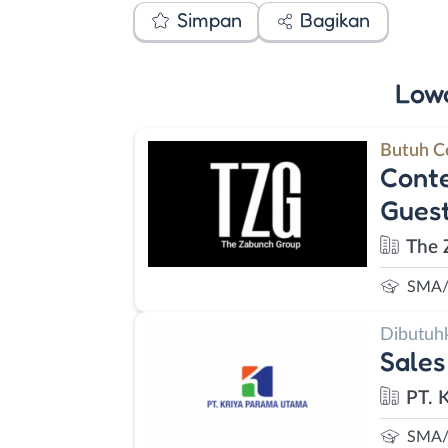
Simpan
Bagikan
Low
Butuh C
Conte
Guest
The 
SMA/
Dibutuh
Sales
PT. 
SMA/