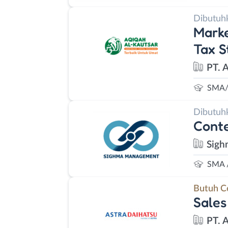
Dibutuh
Marke
Tax S
PT. 
SMA/
Dibutuh
Conte
Sig
SMA 
Butuh C
Sales
PT. 