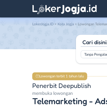
LokerJogja.ID
>
Kota Jogja
> Lowongan Telemarketing – Ads. Specialist – Sosmed Specialist – Cont
Tanpa Pengal
Lowongan terbit 1 tahun lalu
Penerbit Deepublish
membuka lowongan
Telemarketing - Ads