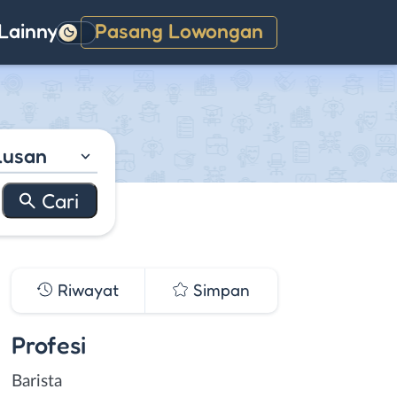
Lainnya
Pasang Lowongan
Gelap
lusan
Riwayat
Simpan
Profesi
Barista