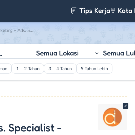
Tips Kerja
Kota 
ent Creator – Part Time CSO di Penerbit Deepublish
Semua Lokasi
Semua Lu
aman
1 – 2 Tahun
3 – 4 Tahun
5 Tahun Lebih
. Specialist -