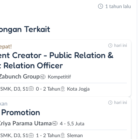
1 tahun lalu
ongan
Terkait
hari ini
epat!
nt Creator - Public Relation &
 Relation Officer
Zabunch Group
Kompetitif
SMK, D3, S1
0 - 2 Tahun
Kota Jogja
hari ini
kan
 Promotion
Kriya Parama Utama
4 - 5,5 Juta
SMK, D3, S1
1 - 2 Tahun
Sleman