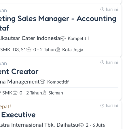
hari ini
kan
ting Sales Manager - Accounting
taf
Alkautsar Cater Indonesia
Kompetitif
SMK, D3, S1
0 - 2 Tahun
Kota Jogja
hari ini
kan
nt Creator
hma Management
Kompetitif
/ SMK
0 - 2 Tahun
Sleman
hari ini
epat!
 Executive
Astra Internasional Tbk. Daihatsu
2 - 6 Juta