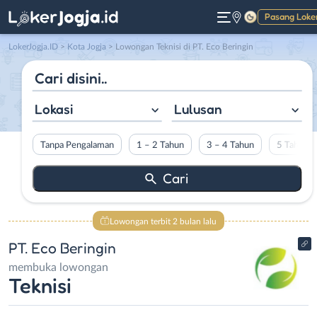
Pasang Loke
Gelap
LokerJogja.ID
>
Kota Jogja
> Lowongan Teknisi di PT. Eco Beringin
Lokasi
Lulusan
Tanpa Pengalaman
1 – 2 Tahun
3 – 4 Tahun
5 Tahun L
Lowongan terbit 2 bulan lalu
PT. Eco Beringin
membuka lowongan
Teknisi