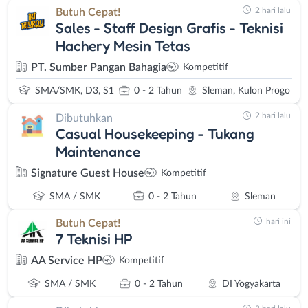
2 hari lalu
Butuh Cepat!
Sales - Staff Design Grafis - Teknisi
Hachery Mesin Tetas
PT. Sumber Pangan Bahagia
Kompetitif
SMA/SMK, D3, S1
0 - 2 Tahun
Sleman, Kulon Progo
2 hari lalu
Dibutuhkan
Casual Housekeeping - Tukang
Maintenance
Signature Guest House
Kompetitif
SMA / SMK
0 - 2 Tahun
Sleman
hari ini
Butuh Cepat!
7 Teknisi HP
AA Service HP
Kompetitif
SMA / SMK
0 - 2 Tahun
DI Yogyakarta