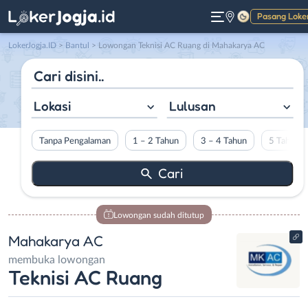
Pasang Loke
Gelap
LokerJogja.ID
>
Bantul
> Lowongan Teknisi AC Ruang di Mahakarya AC
Lokasi
Lulusan
Tanpa Pengalaman
1 – 2 Tahun
3 – 4 Tahun
5 Tahun L
Lowongan sudah ditutup
Mahakarya AC
membuka lowongan
Teknisi AC Ruang