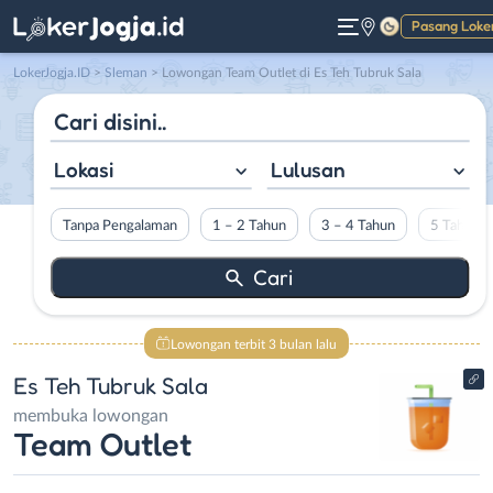
Pasang Loke
Gelap
LokerJogja.ID
>
Sleman
> Lowongan Team Outlet di Es Teh Tubruk Sala
Lokasi
Lulusan
Tanpa Pengalaman
1 – 2 Tahun
3 – 4 Tahun
5 Tahun L
Lowongan terbit 3 bulan lalu
Es Teh Tubruk Sala
membuka lowongan
Team Outlet