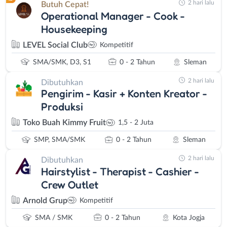
2 hari lalu
Butuh Cepat!
Operational Manager - Cook -
Housekeeping
LEVEL Social Club
Kompetitif
SMA/SMK, D3, S1
0 - 2 Tahun
Sleman
2 hari lalu
Dibutuhkan
Pengirim - Kasir + Konten Kreator -
Produksi
Toko Buah Kimmy Fruit
1,5 - 2 Juta
SMP, SMA/SMK
0 - 2 Tahun
Sleman
2 hari lalu
Dibutuhkan
Hairstylist - Therapist - Cashier -
Crew Outlet
Arnold Grup
Kompetitif
SMA / SMK
0 - 2 Tahun
Kota Jogja